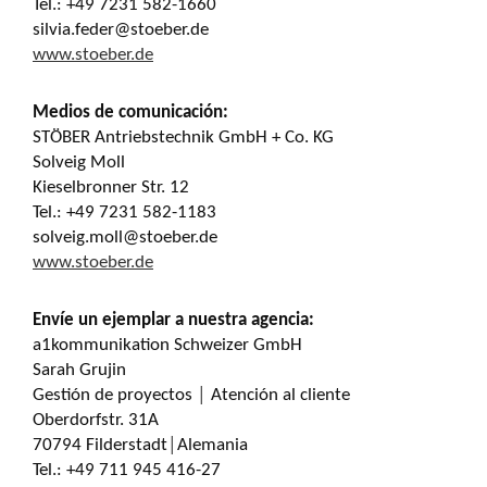
Tel.: +49 7231 582-1660
silvia.feder@stoeber.de
www.stoeber.de
Medios de comunicación:
STÖBER Antriebstechnik GmbH + Co. KG
Solveig Moll
Kieselbronner Str. 12
Tel.: +49 7231 582-1183
solveig.moll@stoeber.de
www.stoeber.de
Envíe un ejemplar a nuestra agencia:
a1kommunikation Schweizer GmbH
Sarah Grujin
Gestión de proyectos │ Atención al cliente
Oberdorfstr. 31A
70794 Filderstadt│Alemania
Tel.: +49 711 945 416-27