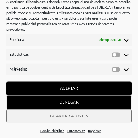
Al continuar utilizando este sitio web, usted acepta el uso de cookies como se describe
la experiencia práctica, que pueden utilizar para seguir
en la política de cookies dentro de la política de privacidad de STÖBER. Allí también es
desarrollando su concepto de accionamiento de forma
posible revocar su consentimiento. Utilizamos cookies para analizar su uso de nuestro
específica», explica Dreher.
sitio web, para adaptar nuestra oferta y servicios a sus intereses y para poder
mostrarle publicidad personalizada en otros sitios web a través de terceros
proveedores.
Funcional
Siempre activo
Leyendas
:
Estadísticas
Estadísti
Márketing
Márketi
ACEPTAR
DENEGAR
GUARDAR AJUSTES
Cookie-Richtlinie
Datenschutz
Imprimir