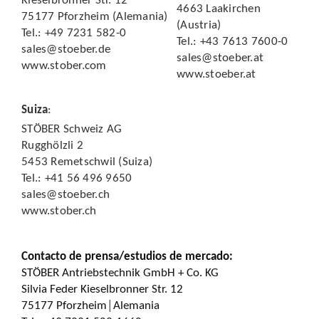
Kieselbronner Str. 12
4663 Laakirchen
75177 Pforzheim (Alemania)
(Austria)
Tel.: +49 7231 582-0
Tel.: +43 7613 7600-0
sales@stoeber.de
sales@stoeber.at
www.stober.com
www.stoeber.at
Suiza
:
STÖBER Schweiz AG
Rugghölzli 2
5453 Remetschwil (Suiza)
Tel.: +41 56 496 9650
sales@stoeber.ch
www.stober.ch
Contacto de prensa/estudios de mercado:
STÖBER Antriebstechnik GmbH + Co. KG
Silvia Feder Kieselbronner Str. 12
75177 Pforzheim│Alemania