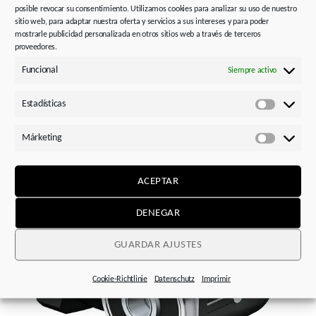
posible revocar su consentimiento. Utilizamos cookies para analizar su uso de nuestro
sitio web, para adaptar nuestra oferta y servicios a sus intereses y para poder
mostrarle publicidad personalizada en otros sitios web a través de terceros
proveedores.
Funcional
Siempre activo
Estadísticas
Estadísti
Imagen 1:
:
STOBER ha perfeccionado su reductor servo
Márketing
ortogonal KS y ahora lo ofrece no solo en dos y tres
Márketi
etapas, sino también en una sola.
ACEPTAR
DENEGAR
GUARDAR AJUSTES
Cookie-Richtlinie
Datenschutz
Imprimir