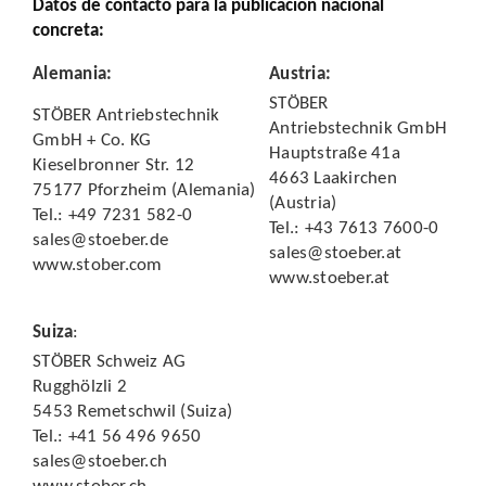
Datos de contacto para la publicación nacional
concreta:
Alemania
:
Austria
:
STÖBER
STÖBER Antriebstechnik
Antriebstechnik GmbH
GmbH + Co. KG
Hauptstraße 41a
Kieselbronner Str. 12
4663 Laakirchen
75177 Pforzheim (Alemania)
(Austria)
Tel.: +49 7231 582-0
Tel.: +43 7613 7600-0
sales@stoeber.de
sales@stoeber.at
www.stober.com
www.stoeber.at
Suiza
:
STÖBER Schweiz AG
Rugghölzli 2
5453 Remetschwil (Suiza)
Tel.: +41 56 496 9650
sales@stoeber.ch