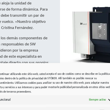
 aloja la unidad de
rse de forma dinámica. Para
 debe transmitir un par de
e vuelco. «Nuestro objetivo
 Cristina Fernández.
ra los demás componentes de
s responsables de SW
idieron por la empresa
d de este especialista en
aje directo con sus propios
rfaz única, también con
continuar utilizando este sitio web, usted acepta el uso de cookies como se describe en la política
ra conectarse a cualquier
kies dentro de la política de privacidad de STÖBER. Allí también es posible revocar su
ena relación calidad-precio con
sentimiento. Utilizamos cookies para analizar su uso de nuestro sitio web, para adaptar nuestra
ia. «Como socio,
rta y servicios a sus intereses y para poder mostrarle publicidad personalizada en otros sitios we
vés de terceros proveedores.
GmbH durante todo el
Un enorme espacio de traba
para piezas de gran tamaño
rcial regional de STOBER.
uncional
Siempre activo