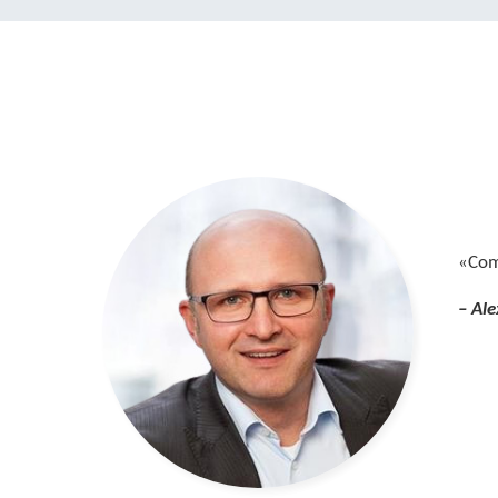
«Com
– Al