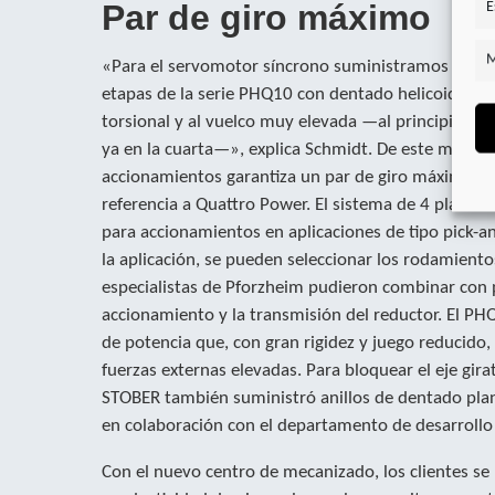
Par de giro máximo
E
M
«Para el servomotor síncrono suministramos un pre
etapas de la serie PHQ10 con dentado helicoidal de 
torsional y al vuelco muy elevada —al principio en 
ya en la cuarta—», explica Schmidt. De este modo, e
accionamientos garantiza un par de giro máximo. 
referencia a Quattro Power. El sistema de 4 planet
para accionamientos en aplicaciones de tipo pick-a
la aplicación, se pueden seleccionar los rodamiento
especialistas de Pforzheim pudieron combinar con p
accionamiento y la transmisión del reductor. El PH
de potencia que, con gran rigidez y juego reducido,
fuerzas externas elevadas. Para bloquear el eje gir
STOBER también suministró anillos de dentado plano
en colaboración con el departamento de desarrollo
Con el nuevo centro de mecanizado, los clientes se 