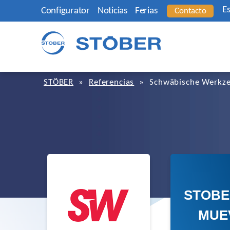
E
Configurator
Noticias
Ferias
Contacto
STÖBER
»
Referencias
»
Schwäbische Werkz
STOBE
MUE