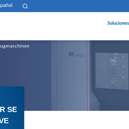
spañol
Soluciones
eugmaschinen
R SE
VE