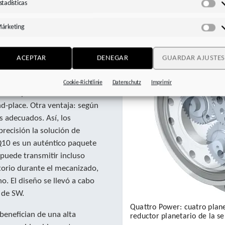
stadísticas
Est
árketing
ciso reductor servo de tres
Má
alta calidad y una rigidez
su tercera generación y ahora
ACEPTAR
DENEGAR
GUARDAR AJUSTES
l especialista en
La «Q» del nombre hace
Cookie-Richtlinie
Datenschutz
Imprimir
as es especialmente adecuado
nd-place. Otra ventaja: según
s adecuados. Así, los
recisión la solución de
Q10 es un auténtico paquete
 puede transmitir incluso
atorio durante el mecanizado,
. El diseño se llevó a cabo
 de SW.
Quattro Power: cuatro plan
benefician de una alta
reductor planetario de la 