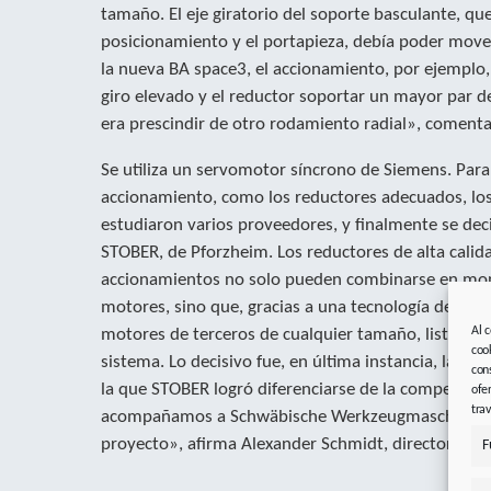
tamaño. El eje giratorio del soporte basculante, que
posicionamiento y el portapieza, debía poder move
la nueva BA space3, el accionamiento, por ejemplo,
giro elevado y el reductor soportar un mayor par d
era prescindir de otro rodamiento radial», comenta
Se utiliza un servomotor síncrono de Siemens. Pa
accionamiento, como los reductores adecuados, lo
estudiaron varios proveedores, y finalmente se dec
STOBER, de Pforzheim. Los reductores de alta calida
accionamientos no solo pueden combinarse en mont
motores, sino que, gracias a una tecnología de inte
Al 
motores de terceros de cualquier tamaño, listos pa
coo
sistema. Lo decisivo fue, en última instancia, la bu
con
la que STOBER logró diferenciarse de la competenc
ofe
tra
acompañamos a Schwäbische Werkzeugmaschinen 
proyecto», afirma Alexander Schmidt, director come
F