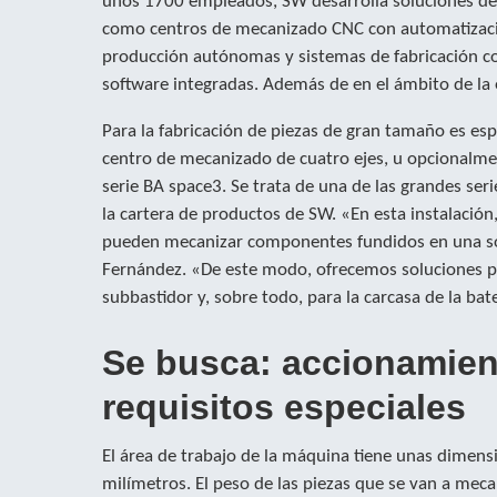
unos 1700 empleados, SW desarrolla soluciones de f
como centros de mecanizado CNC con automatizaci
producción autónomas y sistemas de fabricación c
software integradas. Además de en el ámbito de la 
Para la fabricación de piezas de gran tamaño es es
centro de mecanizado de cuatro ejes, u opcionalme
serie BA space3. Se trata de una de las grandes ser
la cartera de productos de SW. «En esta instalación
pueden mecanizar componentes fundidos en una sola
Fernández. «De este modo, ofrecemos soluciones par
subbastidor y, sobre todo, para la carcasa de la bat
Se busca: accionamien
requisitos especiales
El área de trabajo de la máquina tiene unas dimen
milímetros. El peso de las piezas que se van a meca