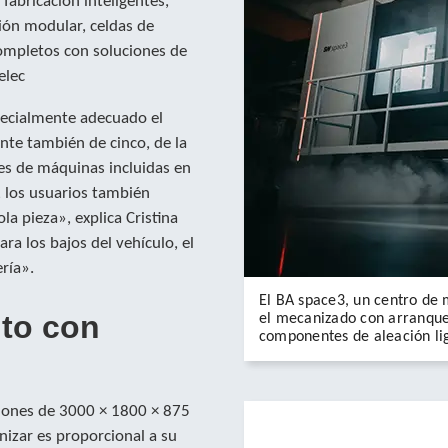
abricación inteligentes,
ón modular, celdas de
ompletos con soluciones de
elec
pecialmente adecuado el
nte también de cinco, de la
ies de máquinas incluidas en
, los usuarios también
 pieza», explica Cristina
a los bajos del vehículo, el
ería».
El BA space3, un centro de 
to con
el mecanizado con arranque 
componentes de aleación li
siones de 3000 × 1800 × 875
nizar es proporcional a su