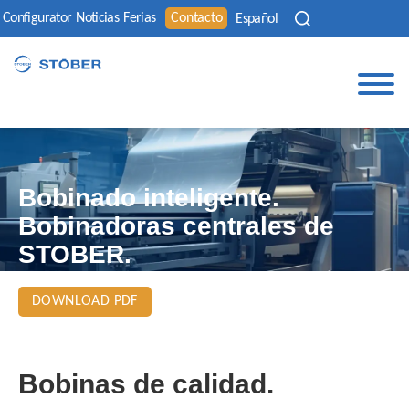
Configurator
Noticias
Ferias
Contacto
Español
Bobinado inteligente.
Bobinadoras centrales de
STOBER.
DOWNLOAD PDF
Bobinas de calidad.