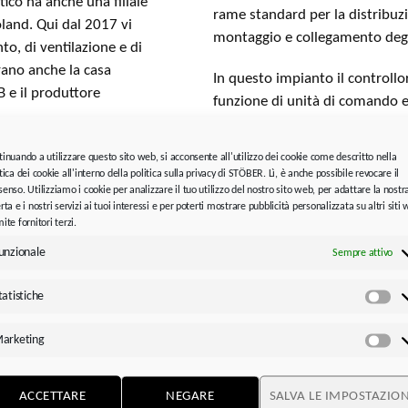
tico ha anche una filiale
rame standard per la distribuzi
land. Qui dal 2017 vi
montaggio e collegamento degl
o, di ventilazione e di
erano anche la casa
In questo impianto il control
B e il produttore
funzione di unità di comando e
tramite EtherCAT. Il controllor
macchina. Grazie all’uso dell’
 e il telaio durante la
tinuando a utilizzare questo sito web, si acconsente all'utilizzo dei cookie come descritto nella
AS6, sono possibili approcci si
tica dei cookie all'interno della politica sulla privacy di STÖBER. Lì, è anche possibile revocare il
ra pistoni manuali.
enso. Utilizziamo i cookie per analizzare il tuo utilizzo del nostro sito web, per adattare la nostr
Control (IEC 61131-3). L’MC6 è
a di una velocità
rta e i nostri servizi ai tuoi interessi e per poterti mostrare pubblicità personalizzata su altri siti
anche il linguaggio macchina cod
ite fornitori terzi.
ante. Lo scopo era quindi
movimento. L’utente però può 
r aumentare la produzione
unzionale
Sempre attivo
secondo il principio punto-punto
, Sanden Manufacturing
traiettoria e l’interpolazione 
s con sede a Wrocław
tatistiche
Sta
centralizzato”, spiega Nosiade
isce soluzioni di robot e
può essere adattata in modo fle
, pallettizzazione,
arketing
Ma
Con il pannello tattile da 15 p
macchina e usare la informazion
ACCETTARE
NEGARE
SALVA LE IMPOSTAZION
funzioni di cambio lingua e ges