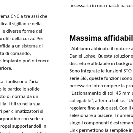
necessaria in una macchina co
ema CNC a tre assi che
ica il sigillante nella
le diverse forme dei
Massima affidabi
rofili della curva. Per
 affida a un
sistema di
“Abbiamo abbinato il motore al
tà di comando,
Daniel Lohse. Questa soluzion
to impianto può ottenere
discreto e affidabile in backg
riore.
Sono integrate le funzioni STO 
serie SI6, queste funzioni son
ca ripuliscono l’aria
necessario interrompere la pro
 le particelle solide
“L’azionamento di soli 45 mm 
osto di norma da un
collegabile”, afferma Lohse. “
la il filtro nella sua
regolare fino a due assi. Con i
i per climatizzatori si
selezionare a piacere il numero
rporation con sede a
singoli componenti è estremam
europei supportandoli in
Link permettono la semplice ins