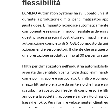
flessibilità
DEMERO Automation Systems ha sviluppato un sist
durante la produzione di filtri per climatizzatori appl
giusta dose. L’impianto riconosce automaticamente 
componenti e reagisce in modo flessibile ai diversi p
questi processi precisi il costruttore di macchine si
automazione
completo di STOBER composto da uni
azionamenti e servomotori. Il cliente che usa ques
una prestazione produttiva fino al 30 percento supe
I filtri per climatizzatori nell’industria automobilisti
aspirata dai ventilatori centrifughi doppi eliminando
come pollini, spore e particolato. Un filtro è comp
mezzo filtrante piegato e da un telaio che fissa e sigil
scatola. Tra i costruttori leader di compressori e filtr
annovera la società giapponese Sanden Holdings Co
Isesaki e Tokio. Per rifornire velocemente i clienti 