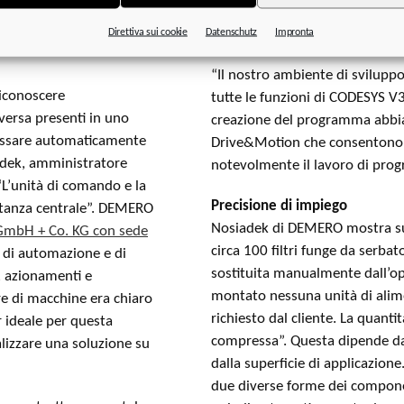
collaboratori di usare la macch
i trasmissione
Direttiva sui cookie
Datenschutz
Impronta
intervento personalizzate.
“Il nostro ambiente di svilu
riconoscere
tutte le funzioni di CODESYS V3
versa presenti in uno
creazione del programma abbia
 passare automaticamente
Drive&Motion che consentono di
iadek, amministratore
notevolmente il lavoro di pro
“L’unità di comando e la
Precisione di impiego
rtanza centrale”. DEMERO
Nosiadek di DEMERO mostra sul
GmbH + Co. KG con sede
circa 100 filtri funge da serbato
i di automazione e di
sostituita manualmente dall’o
, azionamenti e
montato nessuna unità di alim
re di macchine era chiaro
richiesto dal cliente. La quantit
r ideale per questa
compressa”. Questa dipende dall
lizzare una soluzione su
dalla superficie di applicazio
due diverse forme dei componen