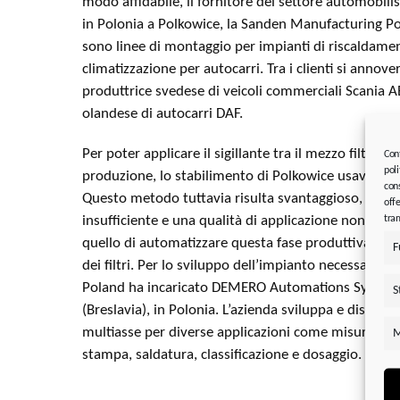
modo affidabile, il fornitore del settore automobilis
in Polonia a Polkowice, la Sanden Manufacturing Po
sono linee di montaggio per impianti di riscaldament
climatizzazione per autocarri. Tra i clienti si annov
produttrice svedese di veicoli commerciali Scania A
olandese di autocarri DAF.
Per poter applicare il sigillante tra il mezzo filtrante
Con
poli
produzione, lo stabilimento di Polkowice usava fino
cons
Questo metodo tuttavia risulta svantaggioso, a caus
offe
tram
insufficiente e una qualità di applicazione non cost
quello di automatizzare questa fase produttiva pe
F
dei filtri. Per lo sviluppo dell’impianto necessario
Poland ha incaricato DEMERO Automations System
S
(Breslavia), in Polonia. L’azienda sviluppa e distribu
multiasse per diverse applicazioni come misurazione
M
stampa, saldatura, classificazione e dosaggio.