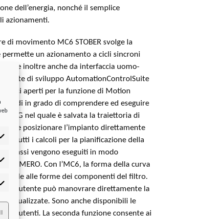
one dell’energia, nonché il semplice
i azionamenti.
lore di movimento MC6 STOBER svolge la
 permette un azionamento a cicli sincroni
e funge inoltre anche da interfaccia uomo-
ambiente di sviluppo AutomationControlSuite
stemici aperti per la funzione di Motion
a
 quindi in grado di comprendere ed eseguire
 web
ice G nel quale è salvata la traiettoria di
anche posizionare l’impianto direttamente
. “Tutti i calcoli per la pianificazione della
dei tre assi vengono eseguiti in modo
tistiche
k di DEMERO. Con l’MC6, la forma della curva
ssibile alle forme dei componenti del filtro.
rketing
ollici, l’utente può manovrare direttamente la
i visualizzate. Sono anche disponibili le
I
tione utenti. La seconda funzione consente ai