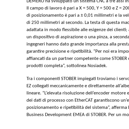
DEMERO ha sviluppato un sistema CNC a tre assi in 
Il campo di lavoro è pari a X = 500, Y = 500 e Z = 20
di posizionamento è pari a ± 0,01 millimetri e la ve
di 250 millimetri al secondo. La testa di questa ma
adattata in modo flessibile alle esigenze dei client
un dispositivo di aspirazione o una pinza, a seconda
ingegneri hanno dato grande importanza alla prest
garantire precisione e ripetibilità. “Per noi era imp
affiancati da un partner competente come STOBER
prodotti completa”, sottolinea Nosiadek.
Tra i componenti STOBER impiegati troviamo i servo
EZ collegati meccanicamente e direttamente all’alber
lineare. “L’elevata risoluzione dell’encoder motore 
dei dati di processo con EtherCAT garantiscono un’e
posizionamento e ripetibilità del sistema”, afferma 
Business Development EMEA di STOBER. Per un mont