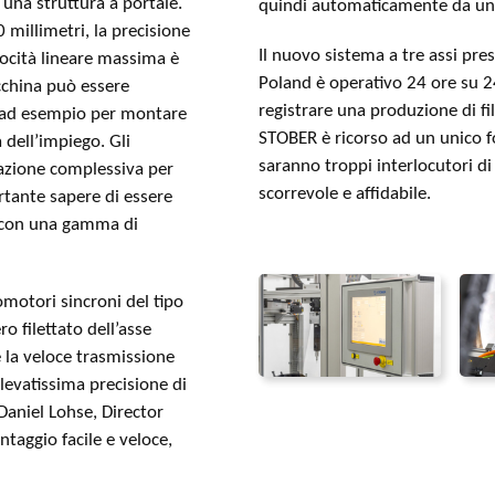
una struttura a portale.
quindi automaticamente da una 
0 millimetri, la precisione
Il nuovo sistema a tre assi pr
locità lineare massima è
Poland è operativo 24 ore su 24
cchina può essere
registrare una produzione di fil
i; ad esempio per montare
STOBER è ricorso ad un unico f
 dell’impiego. Gli
saranno troppi interlocutori d
azione complessiva per
scorrevole e affidabile.
ortante sapere di essere
 con una gamma di
motori sincroni del tipo
o filettato dell’asse
e la veloce trasmissione
levatissima precisione di
Daniel Lohse, Director
aggio facile e veloce,