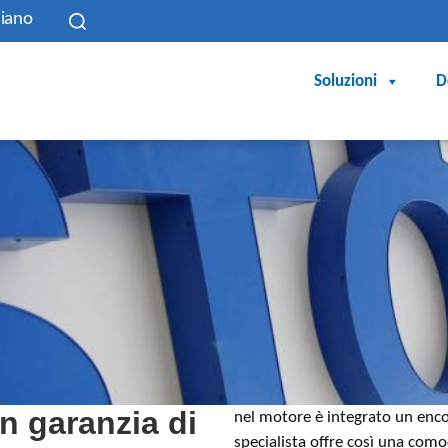
liano
Soluzioni
D
n garanzia di
nel motore è integrato un enco
specialista offre così una com