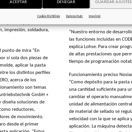
Para desarrollar la
ACEPTAR
DENEGAR
GUARDAR AJUSTES
de idioma, así como de adminis
nd contrató a DEMERO
el empleado pueda manejar la 
de Wrocław (Breslavia).
Cookie-Richtlinie
Datenschutz
Imprimir
intervención adaptados a él.
cas y multieje para
n, impresión, soldadura,
“Nuestro entorno de desarroll
las funciones incluidas en COD
explica Lohse. Para crear pro
punto de mira “En
de altas prestaciones que per
or sí sola dos piezas de
tiempo de programación nota
molde, aplicar la pasta
re los distintos perfiles
Funcionamiento preciso Nosiadek, de DEMERO, señala hacia la instalación:
ERO, acerca de los
“Como depósito para la pasta d
accionamiento son temas
una cantidad suficiente para un
 Antriebstechnik GmbH +
cambiar el operario manualme
y diseña soluciones de
unidad de alimentación central 
como reductores,
de material de sellado se regu
dores de movimiento.
velocidad con la que se aplica y
aro desde el primer
aplicación. La máquina detecta 
ta aplicación. “Estos