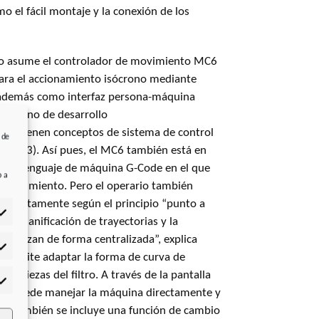
omo el fácil montaje y la conexión de los
l lo asume el controlador de movimiento MC6
para el accionamiento isócrono mediante
e además como interfaz persona-máquina
 entorno de desarrollo
 obtienen conceptos de sistema de control
 de
1131-3). Así pues, el MC6 también está en
ar el lenguaje de máquina G-Code en el que
b a
e movimiento. Pero el operario también
n directamente según el principio “punto a
 la planificación de trayectorias y la
e realizan de forma centralizada”, explica
adísticas
permite adaptar la forma de curva de
las piezas del filtro. A través de la pantalla
rketing
ario puede manejar la máquina directamente y
da. También se incluye una función de cambio