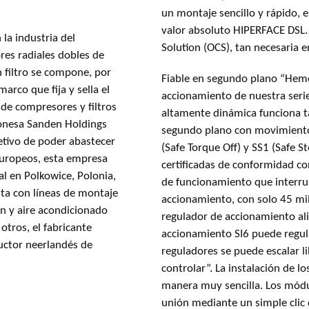
un montaje sencillo y rápido, 
valor absoluto HIPERFACE DSL
la industria del
Solution (OCS), tan necesaria 
ores radiales dobles de
n filtro se compone, por
Fiable en segundo plano “Hemos combinado el motor con el regulador de
arco que fija y sella el
accionamiento de nuestra serie
es de compresores y filtros
altamente dinámica funciona t
ponesa Sanden Holdings
segundo plano con movimientos
jetivo de poder abastecer
(Safe Torque Off) y SS1 (Safe St
 europeos, esta empresa
certificadas de conformidad co
al en Polkowice, Polonia,
de funcionamiento que interru
ta con líneas de montaje
accionamiento, con solo 45 mi
ón y aire acondicionado
regulador de accionamiento ali
otros, el fabricante
accionamiento SI6 puede regul
uctor neerlandés de
reguladores se puede escalar l
controlar”. La instalación de l
manera muy sencilla. Los módu
unión mediante un simple clic 