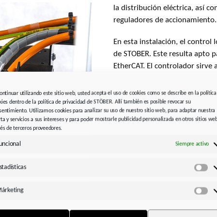
la distribución eléctrica, así c
reguladores de accionamiento.
En esta instalación, el contro
de STOBER. Este resulta apto 
EtherCAT. El controlador sirv
completa. Mediante el uso del
AutomationControlSuite AS6 se
continuar utilizando este sitio web, usted acepta el uso de cookies como se describe en la política
de movimiento abiertos (IEC 6
kies dentro de la política de privacidad de STÖBER. Allí también es posible revocar su
sentimiento. Utilizamos cookies para analizar su uso de nuestro sitio web, para adaptar nuestra
situación de entender y ejecut
rta y servicios a sus intereses y para poder mostrarle publicidad personalizada en otros sitios we
está guardada la trayectoria d
vés de terceros proveedores.
puede posicionar la instalació
uncional
Siempre activo
punto”. “Todos los cálculos para
 pistolas manuales para
interpolación de los tres ejes s
stadísticas
el marco durante la
Est
Nosiadek, de DEMERO. El MC6 
 no es lo
manera flexible a las formas de 
árketing
 homogénea de la
Má
táctil de 15 pulgadas, el oper
tizar este paso de la
utilizar la información mostra