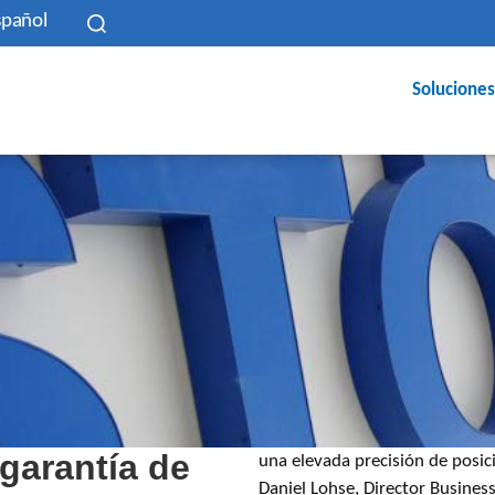
spañol
Soluciones
garantía de
una elevada precisión de posici
Daniel Lohse, Director Busine