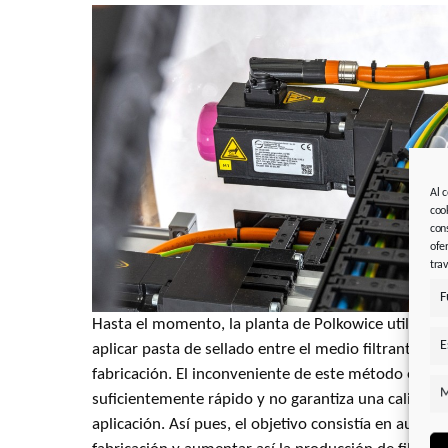
Al 
coo
con
ofe
tra
F
Hasta el momento, la planta de Polkowice utilizaba
E
aplicar pasta de sellado entre el medio filtrante y 
fabricación. El inconveniente de este método es que
M
suficientemente rápido y no garantiza una calidad
aplicación. Así pues, el objetivo consistía en automa