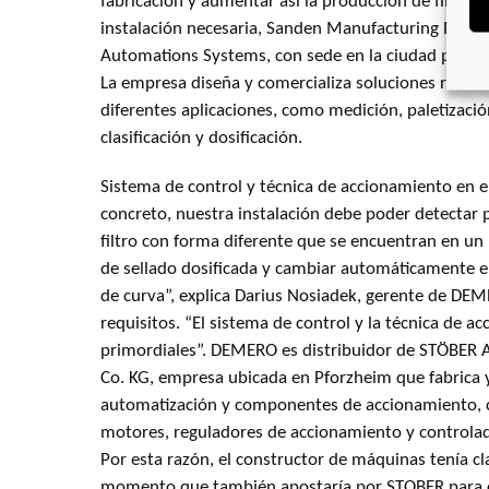
fabricación y aumentar así la producción de filtros. 
instalación necesaria, Sanden Manufacturing Pola
Automations Systems, con sede en la ciudad polca 
La empresa diseña y comercializa soluciones robóti
diferentes aplicaciones, como medición, paletizació
clasificación y dosificación.
Sistema de control y técnica de accionamiento en el 
concreto, nuestra instalación debe poder detectar p
filtro con forma diferente que se encuentran en un 
de sellado dosificada y cambiar automáticamente ent
de curva”, explica Darius Nosiadek, gerente de DEM
requisitos. “El sistema de control y la técnica de 
primordiales”. DEMERO es distribuidor de STÖBER
Co. KG, empresa ubicada en Pforzheim que fabrica 
automatización y componentes de accionamiento, 
motores, reguladores de accionamiento y controla
Por esta razón, el constructor de máquinas tenía cl
momento que también apostaría por STOBER para es