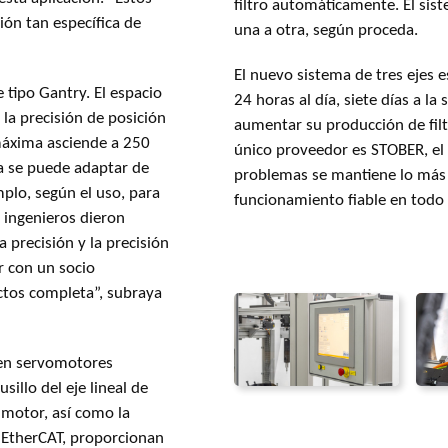
filtro automáticamente. El si
ón tan específica de
una a otra, según proceda.
El nuevo sistema de tres ejes
tipo Gantry. El espacio
24 horas al día, siete días a la
 la precisión de posición
aumentar su producción de filt
 máxima asciende a 250
único proveedor es STOBER, el 
a se puede adaptar de
problemas se mantiene lo más 
mplo, según el uso, para
funcionamiento fiable en tod
s ingenieros dieron
 precisión y la precisión
r con un socio
os completa”, subraya
yen servomotores
sillo del eje lineal de
 motor, así como la
 EtherCAT, proporcionan