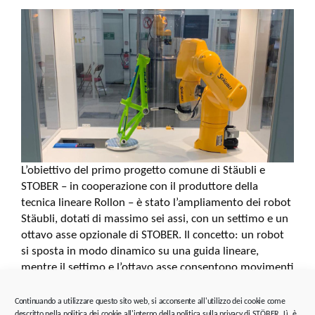
L’obiettivo del primo progetto comune di Stäubli e
STOBER – in cooperazione con il produttore della
tecnica lineare Rollon – è stato l’ampliamento dei robot
Stäubli, dotati di massimo sei assi, con un settimo e un
ottavo asse opzionale di STOBER. Il concetto: un robot
si sposta in modo dinamico su una guida lineare,
mentre il settimo e l’ottavo asse consentono movimenti
sia di traslazione che di rotazione. In questo modo il
robot diventa altamente flessibile e può essere
Continuando a utilizzare questo sito web, si acconsente all'utilizzo dei cookie come
descritto nella politica dei cookie all'interno della politica sulla privacy di STÖBER. Lì, è