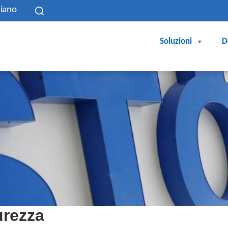
liano
Soluzioni
D
urezza