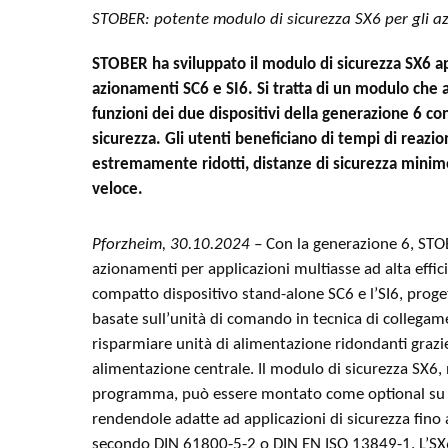
STOBER: potente modulo di sicurezza SX6 per gli az
STOBER ha sviluppato il modulo di sicurezza SX6 a
azionamenti SC6 e SI6. Si tratta di un modulo che
funzioni dei due dispositivi della generazione 6 c
sicurezza. Gli utenti beneficiano di tempi di reazi
estremamente ridotti, distanze di sicurezza minime
veloce.
Pforzheim, 30.10.2024 –
Con la generazione 6, STOB
azionamenti per applicazioni multiasse ad alta efficie
compatto dispositivo stand-alone SC6 e l’SI6, proge
basate sull’unità di comando in tecnica di collegam
risparmiare unità di alimentazione ridondanti graz
alimentazione centrale. Il modulo di sicurezza SX6, 
programma, può essere montato come optional su 
rendendole adatte ad applicazioni di sicurezza fino a
secondo DIN 61800-5-2 o DIN EN ISO 13849-1. L’SX6