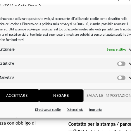
1 (SS1) e Safe Stop 2
Foto
: STÖBER Antriebstechnik
la funzione di sicurezza
tinuando a utilizzare questo sito web, si acconsente all'utilizzo dei cookie come descritto nella
asse anche negli
tica dei cookie all'interno della politica sulla privacy di STÖBER. Lì, è anche possibile revocare il
È possibile scaricare il ma
le funzioni Safely-
enso. Utilizziamo i cookie per analizzare il tuo utilizzo del nostro sito web, per adattare la nostr
qui
.
rta e i nostri servizi ai tuoi interessi e per poterti mostrare pubblicità personalizzata su altri siti
irection (SDI), Safely-
ite fornitori terzi.
.
unzionale
Sempre attivo
Dati di contatto per la pubblic
tta collaborazione con
tatistiche
Germania
:
produttività e la
Sta
STÖBER Antriebstechnik Gmb
zionamenti ha ampliato i
arketing
Kieselbronner Str. 12
tre i requisiti di base
Ma
75177 Pforzheim
o sulla posizione e
Tel.: +49 7231 582-0
ori limite desiderati
ACCETTARE
NEGARE
SALVA LE IMPOSTAZION
sales@stoeber.de
/rumore minimo. L’SX6
www.stoeber.de
 dispositivo, dopo ogni
Direttiva sui cookie
Datenschutz
Impronta
n sono più necessari
ezza con obbligo di
Contatto per la stampa / pano