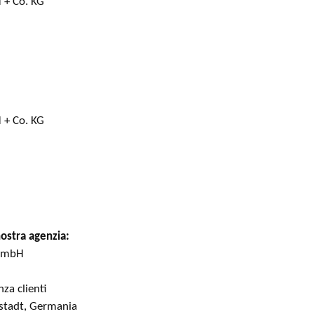
 + Co. KG
 + Co. KG
nostra agenzia:
 GmbH
za clienti
rstadt, Germania