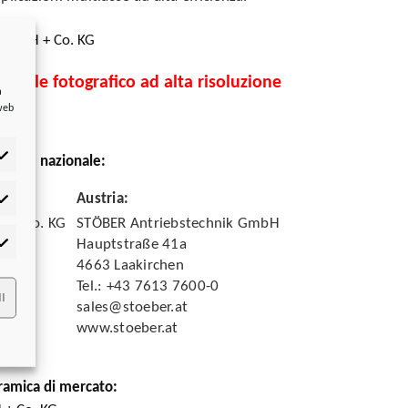
 GmbH + Co. KG
teriale fotografico ad alta risoluzione
a
 web
azione nazionale:
Austria
:
tistiche
H + Co. KG
STÖBER Antriebstechnik GmbH
Hauptstraße 41a
rketing
4663 Laakirchen
Tel.: +43 7613 7600-0
I
sales@stoeber.at
www.stoeber.at
ramica di mercato: