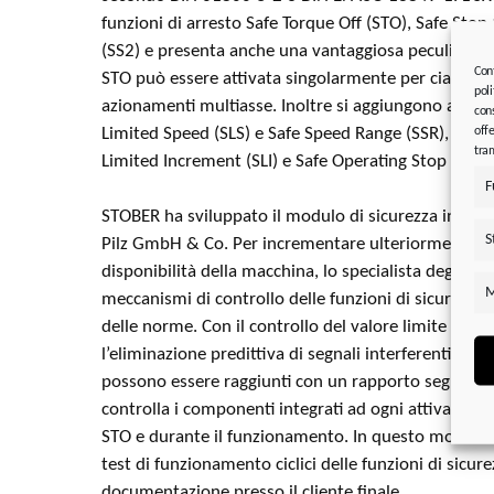
funzioni di arresto Safe Torque Off (STO), Safe Stop 
(SS2) e presenta anche una vantaggiosa peculiarità: 
Con
STO può essere attivata singolarmente per ciascun 
poli
azionamenti multiasse. Inoltre si aggiungono anche 
cons
offe
Limited Speed (SLS) e Safe Speed Range (SSR), Safe D
tram
Limited Increment (SLI) e Safe Operating Stop (SOS)
F
STOBER ha sviluppato il modulo di sicurezza in stre
S
Pilz GmbH & Co. Per incrementare ulteriormente la 
disponibilità della macchina, lo specialista degli a
M
meccanismi di controllo delle funzioni di sicurezza ol
delle norme. Con il controllo del valore limite basat
l’eliminazione predittiva di segnali interferenti, i val
possono essere raggiunti con un rapporto segnale
controlla i componenti integrati ad ogni attivazione
STO e durante il funzionamento. In questo modo no
test di funzionamento ciclici delle funzioni di sicur
documentazione presso il cliente finale.