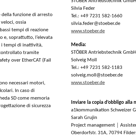
STÖBER Antriebstechnik GmbH
Silvia Feder
e della funzione di arresto
Tel.: +49 7231 582-1660
veloci, ossia
silvia.feder@stoeber.de
 bassi tempi di reazione
www.stoeber.de
o e, soprattutto, l’elevata
Media:
i tempi di inattività,
STÖBER Antriebstechnik GmbH
controllato tramite
Solveig Moll
afety over EtherCAT (Fail
Tel.: +49 7231 582-1183
solveig.moll@stoeber.de
www.stoeber.de
ono necessari motori,
colari. In caso di
scheda SD come memoria
Inviare la copia d’obbligo alla 
rogettazione di sicurezza
a1kommunikation Schweizer
Sarah Grujin
Project management │ Assisten
Oberdorfstr. 31A, 70794 Filde