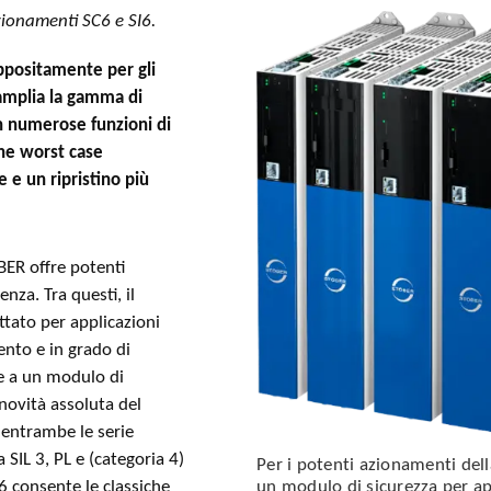
ionamenti SC6 e SI6.
ppositamente per gli
 amplia la gamma di
on numerose funzioni di
one worst case
 e un ripristino più
ER offre potenti
nza. Tra questi, il
ttato per applicazioni
ento e in grado di
ie a un modulo di
novità assoluta del
entrambe le serie
 SIL 3, PL e (categoria 4)
Per i potenti azionamenti del
 consente le classiche
un modulo di sicurezza per app