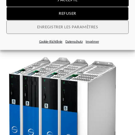
REFUSER
ENREGISTRER LES PARAMÈTRES
Légende
:
Cookie-Richtlinie
Datenschutz
Imprimer