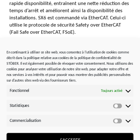
rapide disponibilité, entraînent une nette réduction des
temps d’arrêt et améliorent ainsi la disponibilité des
installations. SX6 est commandé via EtherCAT. Celui-ci
utilise le protocole de sécurité Safety over EtherCAT
(Fail Safe over EtherCAT, FSoE).
Nul besoin de moteurs, d’encodeurs, de câbles, de
En continuant à utiliser ce site web, vous consentez à l'utilisation de cookies comme
contrôleurs d’arrêt ni de contrôleurs de vitesse de
décrit dans la politique relative aux cookies de la politique de confidentialité de
rotation spéciaux pour le fonctionnement du module de
STÖBER. Il est également possible de révoquer votre consentement. Nous utilisons des
cookies pour analyser votre utilisation de notre site web, pour adapter notre offre et
sécurité. En cas d’intervention de maintenance, les
nos services à vos intérêts et pour pouvoir vous montrer des publicités personnalisées
entreprises peuvent utiliser une carte SD comme
sur d'autres sites web via des fournisseurs tiers.
mémoire de données pour transférer facilement et
Fonctionnel
Toujours activé
rapidement une planification de sécurité existante vers
d’autres variateurs.
Statistiques
Statistiq
Commercialisation
Commerci
J'ACCEPTE