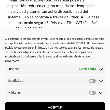
minimizadas y, sobre todo, la rápida puesta a
disposición reducen en gran medida los tiempos de
inactividad y aumentan así la disponibilidad del
sistema. SX6 se controla a través de EtherCAT. Se basa
en el protocolo seguro Safety over EtherCAT (Fail Safe
over EtherCAT, FSoE).
Al continuar utilizando este sitio web, usted acepta el uso de cookies como se describe
Para el funcionamiento del módulo de seguridad no se
en la política de cookies dentro de la política de privacidad de STÖBER. Allí también es
precisan motores, encoders, cables ni controladores de
posible revocar su consentimiento. Utilizamos cookies para analizar su uso de nuestro
parada o de velocidad especiales. Cuando es necesario
sitio web, para adaptar nuestra oferta y servicios a sus intereses y para poder
mostrarle publicidad personalizada en otros sitios web a través de terceros
realizar tareas de mantenimiento, las empresas pueden
proveedores.
utilizar una tarjeta SD como memoria de datos para
transferir un proyecto de seguridad existente a otros
Funcional
Siempre activo
reguladores de forma rápida y sencilla.
Estadísticas
Estadísti
Márketing
Márketi
ACEPTAR