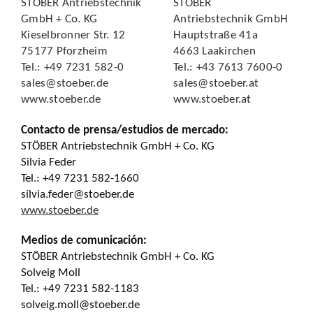
STÖBER Antriebstechnik
STÖBER
GmbH + Co. KG
Antriebstechnik GmbH
Kieselbronner Str. 12
Hauptstraße 41a
75177 Pforzheim
4663 Laakirchen
Tel.: +49 7231 582-0
Tel.: +43 7613 7600-0
sales@stoeber.de
sales@stoeber.at
www.stoeber.de
www.stoeber.at
Contacto de prensa/estudios de mercado
:
STÖBER Antriebstechnik GmbH + Co. KG
Silvia Feder
Tel.: +49 7231 582-1660
silvia.feder@stoeber.de
www.stoeber.de
Medios de comunicación
:
STÖBER Antriebstechnik GmbH + Co. KG
Solveig Moll
Tel.: +49 7231 582-1183
solveig.moll@stoeber.de