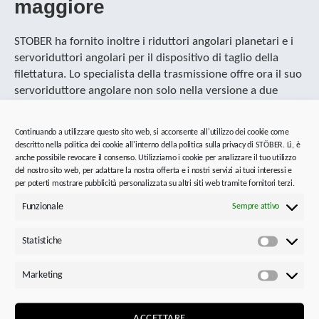
maggiore
STOBER ha fornito inoltre i riduttori angolari planetari e i
servoriduttori angolari per il dispositivo di taglio della
filettatura. Lo specialista della trasmissione offre ora il suo
servoriduttore angolare non solo nella versione a due
stadi, ma anche in una versione monostadio.
Continuando a utilizzare questo sito web, si acconsente all'utilizzo dei cookie come
La serie di nuova progettazione vanta una robusta
descritto nella politica dei cookie all'interno della politica sulla privacy di STÖBER. Lì, è
tecnologia dei cuscinetti e una tecnologia della dentatura
anche possibile revocare il consenso. Utilizziamo i cookie per analizzare il tuo utilizzo
di alta qualità che rende i riduttori estremamente
del nostro sito web, per adattare la nostra offerta e i nostri servizi ai tuoi interessi e
resistenti e anti-ribaltamento. Rispetto alla versione a due
per poterti mostrare pubblicità personalizzata su altri siti web tramite fornitori terzi.
stadi, la versione monostadio con rapporto del riduttore 2
Funzionale
Sempre attivo
o 4 consente di raggiungere anche numeri di giri sull’uscita
decisamente superiori. Nella versione a tre stadi è
Statistiche
Statistic
disponibile un campo del rapporto del riduttore fino a
400.
Marketing
Marketi
“Grazie alla trasmissione salvaspazio, beneficiamo di un
peso ridotto, una coppia elevata e di conseguenza di una
ACCETTARE