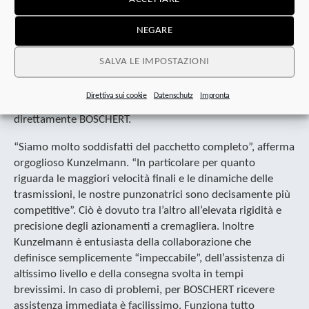
densità di potenza maggiore”, riferisce Kunzelmann. A
seconda dell’applicazione e delle opzioni della clientela, i
NEGARE
componenti funzionano in modo sincrono e in parte
singolarmente. “Abbiamo progettato le soluzioni di
SALVA LE IMPOSTAZIONI
trasmissione insieme a BOSCHERT e Schneider Electric, che
ha fornito le servotrasmissioni con gli azionamenti”,
Direttiva sui cookie
Datenschutz
Impronta
racconta Schmidt. La messa in funzione è stata gestita
direttamente BOSCHERT.
“Siamo molto soddisfatti del pacchetto completo”, afferma
orgoglioso Kunzelmann. “In particolare per quanto
riguarda le maggiori velocità finali e le dinamiche delle
trasmissioni, le nostre punzonatrici sono decisamente più
competitive”. Ciò è dovuto tra l’altro all’elevata rigidità e
precisione degli azionamenti a cremagliera. Inoltre
Kunzelmann è entusiasta della collaborazione che
definisce semplicemente “impeccabile”, dell’assistenza di
altissimo livello e della consegna svolta in tempi
brevissimi. In caso di problemi, per BOSCHERT ricevere
assistenza immediata è facilissimo. Funziona tutto