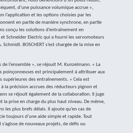
 encombrant, nous bénéficions d’un poids réduit,
nséquent, d’une puissance volumique accrue »,
 l’application et les options choisies par les
ionnent en partie de manière synchrone, en partie
ns conçu les solutions d’entraînement en
t Schneider Electric qui a fourni les servomoteurs
 A. Schmidt. BOSCHERT s’est chargée de la mise en
s de l’ensemble », se réjouit M. Kunzelmann. « La
os poinçonneuses est principalement à attribuer aux
s supérieures des entraînements. » Cela est
 à la précision accrues des réducteurs pignon et
n se réjouit également de la collaboration. Il juge
 et la prise en charge du plus haut niveau. De même,
ns les plus brefs délais. Il ajoute qu’en cas de
e toujours d’une aide simple et rapide. Tout
l s’agisse de nouveaux projets, de défis ou