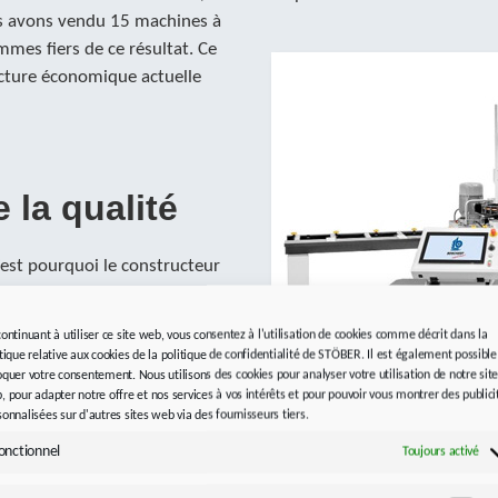
us avons vendu 15 machines à
mes fiers de ce résultat. Ce
ncture économique actuelle
 la qualité
est pourquoi le constructeur
eurs. « Il est important
t qu’ils partagent une même
continuant à utiliser ce site web, vous consentez à l'utilisation de cookies comme décrit dans la
lmann. Nous collaborons avec
itique relative aux cookies de la politique de confidentialité de STÖBER. Il est également possible
et bien sûr directement
oquer votre consentement. Nous utilisons des cookies pour analyser votre utilisation de notre sit
, pour adapter notre offre et nos services à vos intérêts et pour pouvoir vous montrer des publici
ts STOBER qui est basé à
sonnalisées sur d'autres sites web via des fournisseurs tiers.
La CuMaster est notre
onctionnel
Toujours activé
dt, Area Sales Manager chez
La CuMaster est une solutio
de cuivre, d’aluminium et d’
T dans mon précédent emploi.