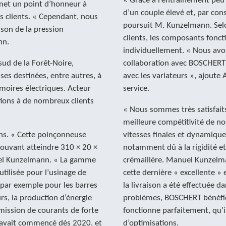
« Grâce à l’entraînement peu
met un point d’honneur à
d’un couple élevé et, par co
s clients. « Cependant, nous
poursuit M. Kunzelmann. Selon
son de la pression
clients, les composants fonct
nn.
individuellement. « Nous avo
ud de la Forêt-Noire,
collaboration avec BOSCHERT e
es destinées, entre autres, à
avec les variateurs », ajoute
rmoires électriques. Acteur
service.
ations à de nombreux clients
« Nous sommes très satisfait
meilleure compétitivité de n
ns. « Cette poinçonneuse
vitesses finales et dynamique
ouvant atteindre 310 × 20 ×
notamment dû à la rigidité et
uel Kunzelmann. « La gamme
crémaillère. Manuel Kunzelman
tilisée pour l’usinage de
cette dernière « excellente »
, par exemple pour les barres
la livraison a été effectuée da
rs, la production d’énergie
problèmes, BOSCHERT bénéfici
smission de courants de forte
fonctionne parfaitement, qu’i
n avait commencé dès 2020, et
d’optimisations.