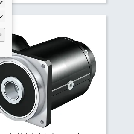
tistiques
mmercialisation
S