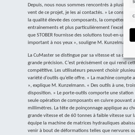
S
Depuis, nous nous sommes rencontrés à plusieurs oc
vent de ce projet, je les ai contactés. » Le constru
C
la qualité élevée des composants, la compétence te
entraînements et plus particulièrement l’excellent ra
que STOBER fournisse des solutions tout-en-un étai
important à nos yeux », souligne M. Kunzelmann.
La CuMaster se distingue par sa vitesse et sa dynam
grande précision. C’est précisément ce qui rend ce
compétitive. Les utilisateurs peuvent choisir plusie
variété d’outils qu’elle offre. « La machine compte au
», explique M. Kunzelmann. « Des outils à une, trois
disposition. » Le porte-outils comporte une statio
seule opération de composants en cuivre pouvant a
millimètres. La tête de poinçonnage applique au ch
grande vitesse et de 60 tonnes à faible vitesse sur 
équipe la machine de matrices hydrauliques abaissa
venir à bout de déformations telles que nervures o