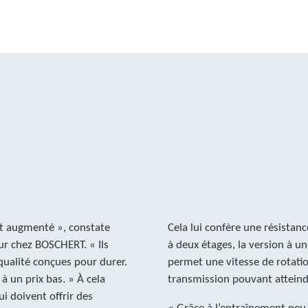
n
nt augmenté », constate
Cela lui confère une résistanc
r chez BOSCHERT. « Ils
à deux étages, la version à u
ualité conçues pour durer.
permet une vitesse de rotatio
à un prix bas. » À cela
transmission pouvant atteindr
ui doivent offrir des