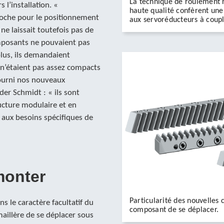
La technique de roulement r
l’installation. «
haute qualité confèrent une 
roche pour le positionnement
aux servoréducteurs à coupl
ne laissait toutefois pas de
posants ne pouvaient pas
lus, ils demandaient
 n’étaient pas assez compacts
fourni nos nouveaux
der Schmidt : « ils sont
ucture modulaire et en
 aux besoins spécifiques de
monter
Particularité des nouvelles
ns le caractère facultatif du
composant de se déplacer.
aillère de se déplacer sous