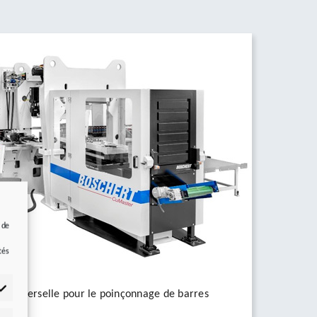
 de
e
tés
n universelle pour le poinçonnage de barres
acier.