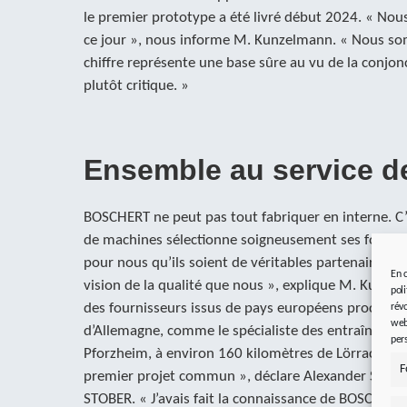
le premier prototype a été livré début 2024. « No
ce jour », nous informe M. Kunzelmann. « Nous som
chiffre représente une base sûre au vu de la conjo
plutôt critique. »
Ensemble au service de
BOSCHERT ne peut pas tout fabriquer en interne. C’
de machines sélectionne soigneusement ses fourniss
pour nous qu’ils soient de véritables partenaires e
En 
vision de la qualité que nous », explique M. Kunze
pol
des fournisseurs issus de pays européens proches, 
rév
web
d’Allemagne, comme le spécialiste des entraînemen
per
Pforzheim, à environ 160 kilomètres de Lörrach. « 
F
premier projet commun », déclare Alexander Schmi
STOBER. « J’avais fait la connaissance de BOSCHER