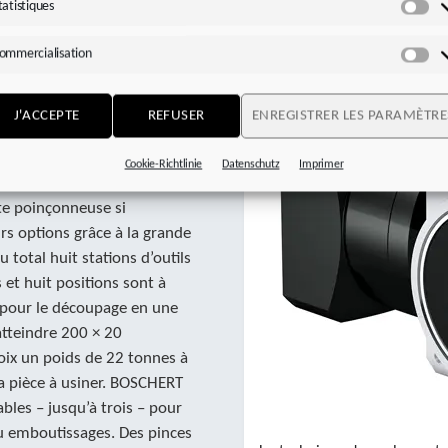
tatistiques
Sta
casions. Lorsque j’ai eu
cteur de machines connaissait
ommercialisation
Co
chnique du spécialiste des
pport qualité-prix. « Le fait
t également un critère
J'ACCEPTE
REFUSER
ENREGISTRER LES PARAMÈTRE
Cookie-Richtlinie
Datenschutz
Imprimer
ique élevées ainsi que par sa
tte poinçonneuse si
urs options grâce à la grande
 total huit stations d’outils
 et huit positions sont à
n pour le découpage en une
tteindre 200 × 20
oix un poids de 22 tonnes à
la pièce à usiner. BOSCHERT
bles – jusqu’à trois – pour
u emboutissages. Des pinces