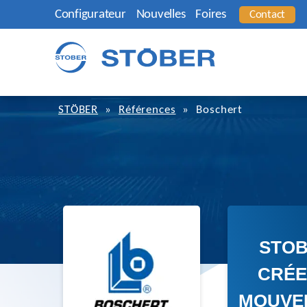
Configurateur
Nouvelles
Foires
Contact
STÖBER
»
Références
»
Boschert
STO
CRÉE
MOUVE