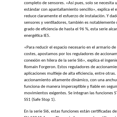
completo de sensores. «Así pues, solo se necesita 
estándar con apantallamiento sencillo», explica el
reduce claramente el esfuerzo de instalación. Y da
sensores y ventiladores, también es notablemente
grado de eficiencia de hasta el 96 %, esta serie alcan
energética IE5.
«Para reducir el espacio necesario en el armario de
costes, apostamos por los reguladores de accionam
conexión en hilera de la serie SI6», explica el ingen
Romain Forgeron. Estos reguladores de accionami
aplicaciones multieje de alta eficiencia, entre otra
accionamiento altamente dinámico, con una anchu
funciona de manera imperceptible y fiable en segu
movimientos exigentes. Se integran las funciones S
SS1 (Safe Stop 1).
En la serie SI6, estas funciones están certificadas 