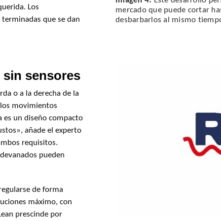
Imagen 4:
Este desarrollo per
querida. Los
mercado que puede cortar has
s terminadas que se dan
desbarbarlos al mismo tiemp
 sin sensores
rda o a la derecha de la
, los movimientos
ca es un diseño compacto
ustos», añade el experto
ambos requisitos.
us devanados pueden
 regularse de forma
oluciones máximo, con
 Lean prescinde por