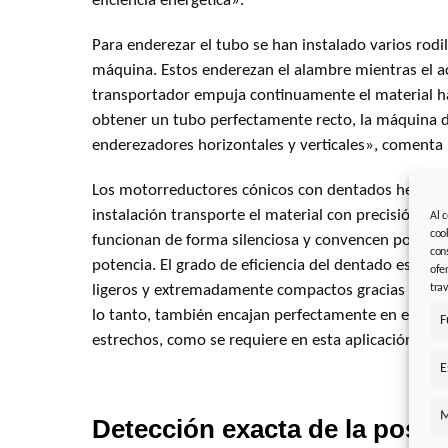
eficiencia energética».
Para enderezar el tubo se han instalado varios rodil
máquina. Estos enderezan el alambre mientras el a
transportador empuja continuamente el material ha
obtener un tubo perfectamente recto, la máquina d
enderezadores horizontales y verticales», comenta 
Los motorreductores cónicos con dentados helicoid
instalación transporte el material con precisión.
Al 
coo
funcionan de forma silenciosa y convencen por su 
con
potencia. El grado de eficiencia del dentado es del
ofe
tra
ligeros y extremadamente compactos gracias a la t
lo tanto, también encajan perfectamente en espaci
F
estrechos, como se requiere en esta aplicación.
E
M
Detección exacta de la posic