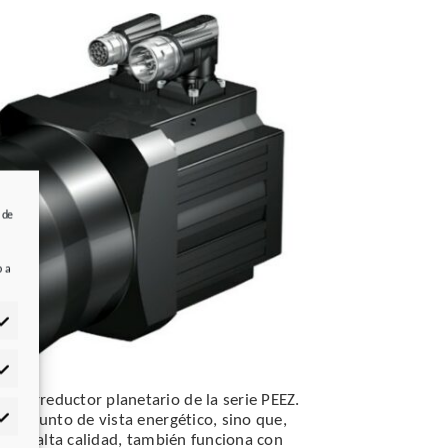
 de
b a
adísticas
otorreductor planetario de la serie PEEZ.
e el punto de vista energético, sino que,
rketing
al de alta calidad, también funciona con