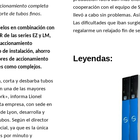
ccionamiento completa
cooperación con el equipo de 
rte de tubos finos.
llevó a cabo sin problemas. As
Las dificultades que iban surg
alelos en combinación con
regalarme un relajado fin de 
de las series EZ y LM,
 accionamiento
 de instalación, ahorro
Leyendas:
ores de accionamiento
es como complejos.
a, corta y desbarba tubos
 en una de las mayores
rk», informa Lionel
ta empresa, con sede en
de Lyon, desarrolla y
ubos. Según el director
ial, ya que es la única
os por minuto y