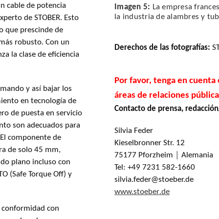
un cable de potencia
Imagen 5:
La empresa francesa
la industria de alambres y tu
 experto de STOBER. Esto
do que prescinde de
 más robusto. Con un
Derechos de las fotografías
:
S
za la clase de eficiencia
Por favor, tenga en cuenta
 mando y así bajar los
áreas de relaciones públic
iento en tecnología de
Contacto de prensa, redacció
iero de puesta en servicio
ento son adecuados para
Silvia Feder
s. El componente de
Kieselbronner Str. 12
ra de solo 45 mm,
75177 Pforzheim │ Alemania
ndo plano incluso con
Tel: +49 7231 582-1660
TO (Safe Torque Off) y
silvia.feder@stoeber.de
www.
stoeber
.de
de conformidad con