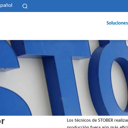
spañol
Soluciones
or
Los técnicos de STOBER realizar
producción fuera aún más efici