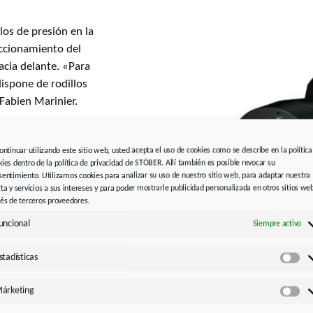
los de presión en la
ccionamiento del
cia delante. «Para
ispone de rodillos
Fabien Marinier.
ales garantizan que la
 Los componentes STOBER
continuar utilizando este sitio web, usted acepta el uso de cookies como se describe en la política
kies dentro de la política de privacidad de STÖBER. Allí también es posible revocar su
alta densidad de
sentimiento. Utilizamos cookies para analizar su uso de nuestro sitio web, para adaptar nuestra
 97 %. Son dinámicos,
rta y servicios a sus intereses y para poder mostrarle publicidad personalizada en otros sitios we
vés de terceros proveedores.
ransmisión angular. Por
os de instalación muy
uncional
Siempre activo
stadísticas
Est
Imagen 3:
El compacto servom
árketing
No solo es muy eficiente desd
ión
Má
con el típico dentado helicoid