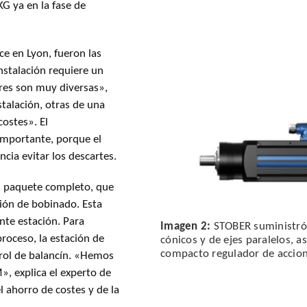
G ya en la fase de
e en Lyon, fueron las
nstalación requiere un
ores son muy diversas»,
stalación, otras de una
costes». El
mportante, porque el
ncia evitar los descartes.
El paquete completo, que
ión de bobinado. Esta
ente estación. Para
Imagen 2:
STOBER suministró 
roceso, la estación de
cónicos y de ejes paralelos, 
compacto regulador de accio
rol de balancín. «Hemos
», explica el experto de
 ahorro de costes y de la