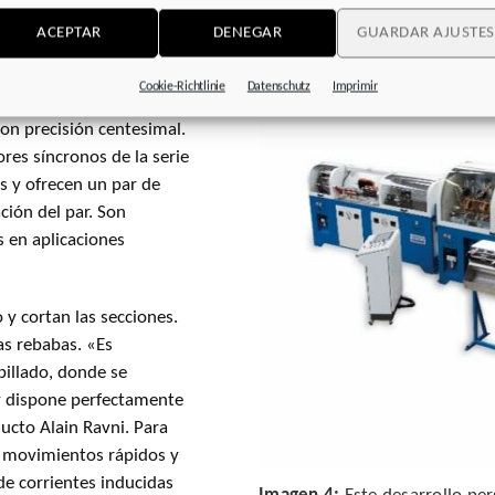
gran suavidad.
ncoder que registra la
ACEPTAR
DENEGAR
GUARDAR AJUSTES
La información fluye
sta de tres sierras
Cookie-Richtlinie
Datenschutz
Imprimir
al, la instalación lo
on precisión centesimal.
res síncronos de la serie
 y ofrecen un par de
ión del par. Son
 en aplicaciones
 y cortan las secciones.
as rebabas. «Es
epillado, donde se
 y dispone perfectamente
ucto Alain Ravni. Para
 movimientos rápidos y
de corrientes inducidas