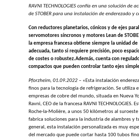
RAVNI TECHNOLOGIES confía en una solución de a
de STOBER para una instalación de enderezado y co
Con reductores planetarios, cónicos y de ejes par
servomotores síncronos y motores Lean de STOBER 
la empresa francesa obtiene siempre la unidad de
adecuada, tanto si requiere precisión, poco espacio
de costes o robustez
.
Además, cuenta con regulad
compactos que pueden controlar tanto ejes simpl
Pforzheim, 01.09.2022 –
«Esta instalación enderez
finos para la tecnología de refrigeración. Se utiliza
empresas de cobre del mundo, situada en Nueva Yo
Ravni, CEO de la francesa RAVNI TECHNOLOGIES. Es
Roche-la-Molière, a unos 50 kilómetros al suroeste 
fabrica soluciones para la industria de alambres y t
general, esta instalación personalizada es muy espec
del mercado que puede cortar hasta 100 tubos fin