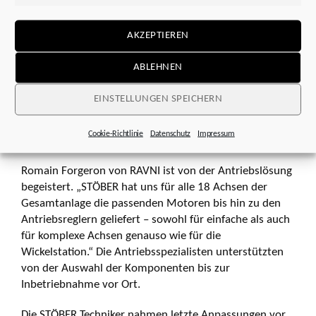
Komponenten lässt sich die Anzahl der anzusteuernden
Achsen frei skalieren. Quick DC-Link-Module verbinden
AKZEPTIEREN
die einzelnen Geräte sehr schnell und einfach
miteinander sowie mit ihrem zentralen Versorgungs­
ABLEHNEN
modul PS6. Die hochdynamische Baureihe erreicht
kurze Ausregelzeiten bei schnellen Sollwert­änderungen
EINSTELLUNGEN SPEICHERN
und Lastsprüngen. Über PROFINET kommuniziert die
bereits vorhandene Siemens-SPS mit den STÖBER
Cookie-Richtlinie
Datenschutz
Impressum
Antriebsreglern.
Romain Forgeron von RAVNI ist von der Antriebslösung
begeistert. „STÖBER hat uns für alle 18 Achsen der
Gesamtanlage die passenden Motoren bis hin zu den
Antriebsreglern geliefert – sowohl für einfache als auch
für komplexe Achsen genauso wie für die
Wickelstation.“ Die Antriebsspezialisten unterstützten
von der Auswahl der Komponenten bis zur
Inbetriebnahme vor Ort.
Die STÖBER Techniker nahmen letzte Anpassungen vor,