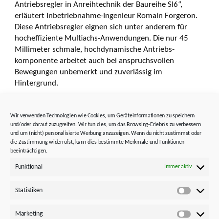
Antriebsregler in Anreihtechnik der Baureihe SI6“,
erläutert Inbetriebnahme-Ingenieur Romain Forgeron.
Diese Antriebsregler eignen sich unter anderem für
hocheffiziente Multiachs-Anwendungen. Die nur 45
Millimeter schmale, hochdynamische Antriebs­
komponente arbeitet auch bei anspruchsvollen
Bewegungen unbemerkt und zuverlässig im
Hintergrund.
Integriert sind die Funktionen STO (Safe Torque Off) und
SS1 (Safe Stopp 1). In der Baureihe SI6 sind diese nach
Wir verwenden Technologien wie Cookies, um Geräteinformationen zu speichern
und/oder darauf zuzugreifen. Wir tun dies, um das Browsing-Erlebnis zu verbessern
EN 13849-1 für PL e, Kat. 4 zertifiziert und lassen sich
und um (nicht) personalisierte Werbung anzuzeigen. Wenn du nicht zustimmst oder
ohne produktions­unterbrechende Funktionstests
die Zustimmung widerrufst, kann dies bestimmte Merkmale und Funktionen
nutzen. Ein einzelner Antriebsregler kann bis zu zwei
beeinträchtigen.
Achsen regeln. „Wir haben mehrere SI6 verbaut: Mit
Funktional
Immer aktiv
zwei Doppelachs- und einem Einzelachs­antrieb können
wir zum Beispiel sieben Motoren ansteuern“, sagt
Statistiken
Fabien Marinier.
Statistik
Marketing
Durch eine Aneinanderreihung mehrerer dieser
Marketi