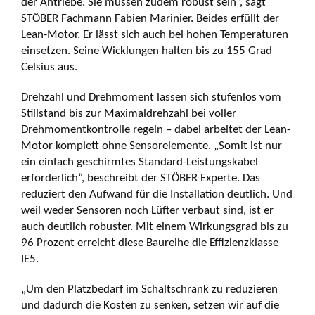
der Antriebe. Sie müssen zudem robust sein“, sagt
STÖBER Fachmann Fabien Marinier. Beides erfüllt der
Lean-Motor. Er lässt sich auch bei hohen Temperaturen
einsetzen. Seine Wicklungen halten bis zu 155 Grad
Celsius aus.
Drehzahl und Drehmoment lassen sich stufenlos vom
Stillstand bis zur Maximaldrehzahl bei voller
Drehmomentkontrolle regeln – dabei arbeitet der Lean-
Motor komplett ohne Sensor­elemente. „Somit ist nur
ein einfach geschirmtes Standard-Leistungskabel
erforderlich“, beschreibt der STÖBER Experte. Das
reduziert den Aufwand für die Installation deutlich. Und
weil weder Sensoren noch Lüfter verbaut sind, ist er
auch deutlich robuster. Mit einem Wirkungs­grad bis zu
96 Prozent erreicht diese Baureihe die Effizienzklasse
IE5.
„Um den Platzbedarf im Schalt­schrank zu reduzieren
und dadurch die Kosten zu senken, setzen wir auf die