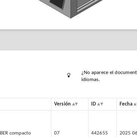
¿No aparece el documento
idiomas.
Versión
ID
Fecha
OBER compacto
07
442655
2025 0