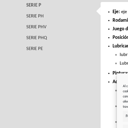
SERIE P
Eje:
eje
SERIE PH
Rodami
SERIE PHV
Juego d
Posició
SERIE PHQ
Lubrica
SERIE PE
lubr
Lub
Pintura
Adapta
Al 
Eas
coo
con
pla
ofe
Fle
tra
long
F
Ser