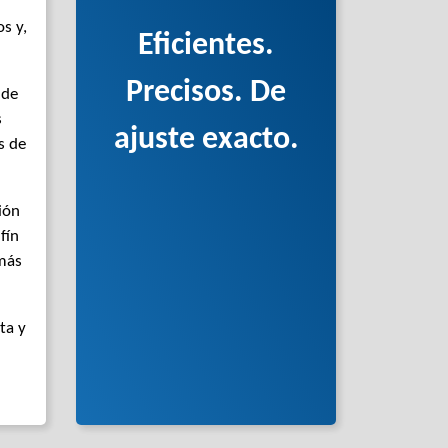
s y,
Eficientes.
Precisos. De
 de
s
ajuste exacto.
s de
ión
fín
 más
ta y