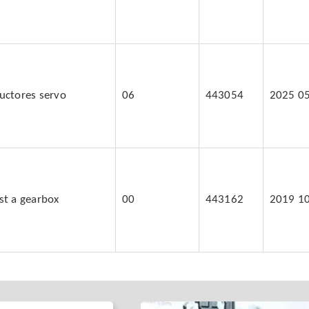
uctores servo
06
443054
2025 0
st a gearbox
00
443162
2019 1