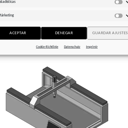
o con presión integrado
stadísticas
Est
 recomendados para el montaje directo:
especialmente eficien
árketing
inación con los motores de STOBER de las
series EZ
o
LM
Má
ACEPTAR
DENEGAR
GUARDAR AJUSTES
Cookie-Richtlinie
Datenschutz
Imprimir