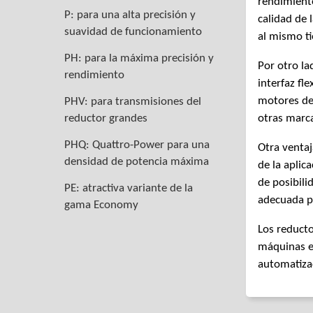
rendimiento
P: para una alta precisión y
calidad de 
suavidad de funcionamiento
al mismo ti
PH: para la máxima precisión y
Por otro la
rendimiento
interfaz fl
motores de
PHV: para transmisiones del
reductor grandes
otras marc
PHQ: Quattro-Power para una
Otra venta
densidad de potencia máxima
de la aplic
de posibili
PE: atractiva variante de la
adecuada pa
gama Economy
Los reduct
máquinas en
automatizac