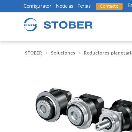
E
Configurator
Noticias
Ferias
Contacto
STÖBER
»
Soluciones
»
Reductores planetari