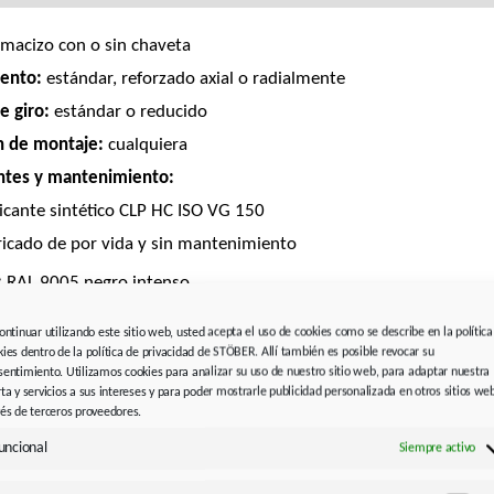
 macizo con o sin chaveta
ento:
estándar, reforzado axial o radialmente
e giro:
estándar o reducido
n de montaje:
cualquiera
ntes y mantenimiento:
icante sintético CLP HC ISO VG 150
ricado de por vida y sin mantenimiento
:
RAL 9005 negro intenso
dor de motor:
continuar utilizando este sitio web, usted acepta el uso de cookies como se describe en la política
yAdapt (ME)
con acoplamiento de compresión, opcionalmente c
kies dentro de la política de privacidad de STÖBER. Allí también es posible revocar su
sentimiento. Utilizamos cookies para analizar su uso de nuestro sitio web, para adaptar nuestra
ca de motor grande (MEL)
rta y servicios a sus intereses y para poder mostrarle publicidad personalizada en otros sitios we
xiAdapt (MF)
con acoplamiento de tipo fuelle y compensación
vés de terceros proveedores.
itudinal térmica integrada
uncional
Siempre activo
voStop (MB)
con acoplamiento enchufable (acoplamiento de garra