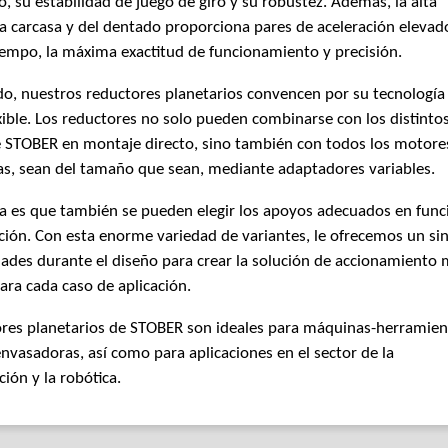
, su estabilidad de juego de giro y su robustez. Además, la alta
la carcasa y del dentado proporciona pares de aceleración elevado
empo, la máxima exactitud de funcionamiento y precisión.
do, nuestros reductores planetarios convencen por su tecnología
exible. Los reductores no solo pueden combinarse con los distinto
 STOBER en montaje directo, sino también con todos los motore
as, sean del tamaño que sean, mediante adaptadores variables.
ja es que también se pueden elegir los apoyos adecuados en func
ación. Con esta enorme variedad de variantes, le ofrecemos un sin
dades durante el diseño para crear la solución de accionamiento
ra cada caso de aplicación.
ores planetarios de STOBER son ideales para máquinas-herramien
vasadoras, así como para aplicaciones en el sector de la
ión y la robótica.