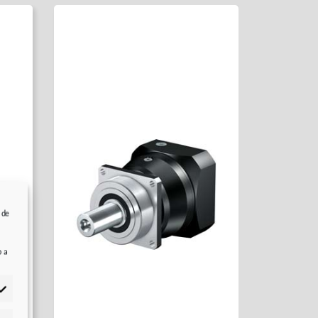
 de
on
b a
s) y