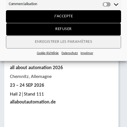
Commercialisation
Commerci
J'ACCEPTE
REFUSER
ENREGISTRER LES PARAMÈTRES
Cookie-Richtlinie
Datenschutz
Imprimer
all about automation 2026
Chemnitz, Allemagne
23 – 24 SEP 2026
Hall 2│Stand 111
allaboutautomation.de