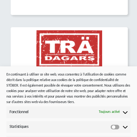
Trädagars
En continuant à utiliser ce site web, vous consentez à l'utilisation de cookies comme
décrit dans la politique relative aux cookies de la politique de confidentialité de
Jönköping, Suède
STÖBER. Il est également possible de révoquer votre consentement. Nous utilisons des
25. – 27. AUG 2026
cookies pour analyser votre utilisation de notre site web, pour adapter notre offre et
nos services à vos intérêts et pour pouvoir vous montrer des publicités personnalisées
trädagars.se
sur d'autres sites web via des fournisseurs tiers.
Fonctionnel
Toujours activé
Statistiques
Statistiq