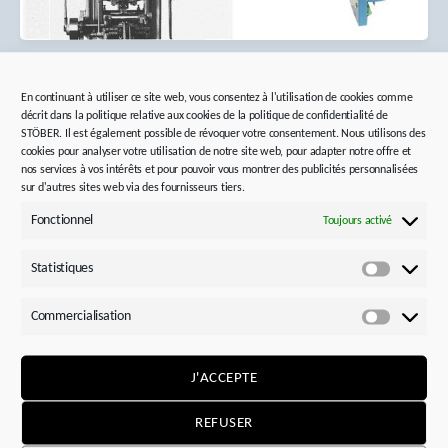
En continuant à utiliser ce site web, vous consentez à l'utilisation de cookies comme
décrit dans la politique relative aux cookies de la politique de confidentialité de
STÖBER. Il est également possible de révoquer votre consentement. Nous utilisons des
cookies pour analyser votre utilisation de notre site web, pour adapter notre offre et
nos services à vos intérêts et pour pouvoir vous montrer des publicités personnalisées
sur d'autres sites web via des fournisseurs tiers.
Fonctionnel
Toujours activé
Statistiques
Statistiq
Commercialisation
Commerci
1991 – STOBER USA
J'ACCEPTE
La création en 1991 d’une filiale avec un site de
montage à Maysville, dans le Kentucky, fut le grand
REFUSER
pas vers la transformation de STOBER en une