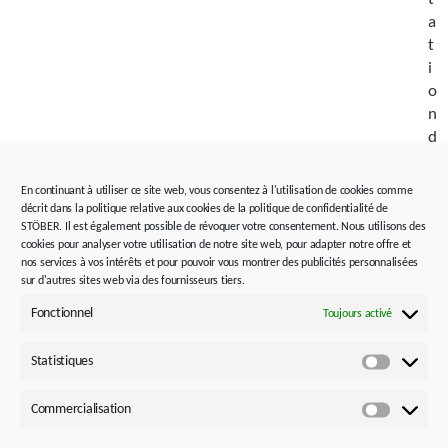
a
t
i
o
n
d
e
l
En continuant à utiliser ce site web, vous consentez à l'utilisation de cookies comme
a
décrit dans la politique relative aux cookies de la politique de confidentialité de
STÖBER. Il est également possible de révoquer votre consentement. Nous utilisons des
r
cookies pour analyser votre utilisation de notre site web, pour adapter notre offre et
e
nos services à vos intérêts et pour pouvoir vous montrer des publicités personnalisées
n
sur d'autres sites web via des fournisseurs tiers.
t
Fonctionnel
Toujours activé
a
b
Statistiques
i
Statistiq
l
Commercialisation
i
Commerci
t