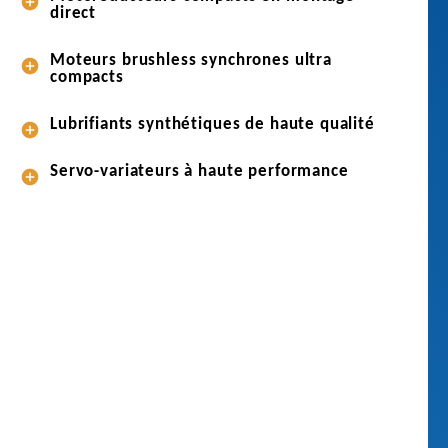
e
direct
s
e
Moteurs brushless synchrones ultra
t
compacts
s
e
Lubrifiants synthétiques de haute qualité
r
v
Servo-variateurs à haute performance
o
-
v
a
r
i
a
t
e
u
r
s