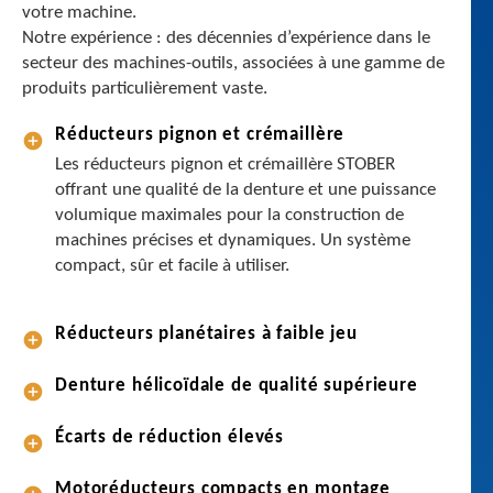
votre machine.
c
Notre expérience : des décennies d’expérience dans le
t
secteur des machines-outils, associées à une gamme de
e
produits particulièrement vaste.
u
r
Réducteurs pignon et crémaillère
s
Les réducteurs pignon et crémaillère STOBER
,
offrant une qualité de la denture et une puissance
m
volumique maximales pour la construction de
o
machines précises et dynamiques. Un système
t
compact, sûr et facile à utiliser.
e
u
r
Réducteurs planétaires à faible jeu
s
,
Denture hélicoïdale de qualité supérieure
c
â
Écarts de réduction élevés
b
l
Motoréducteurs compacts en montage