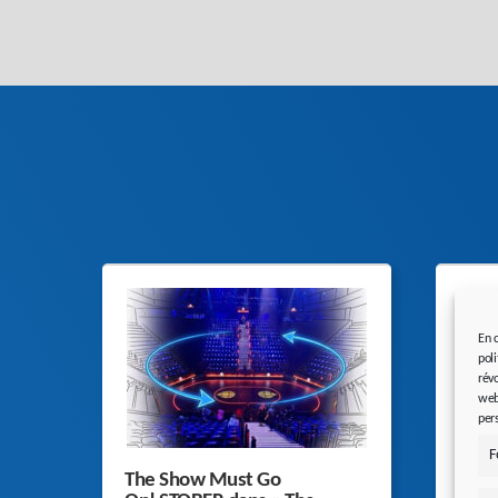
En 
pol
rév
web
per
F
The Show Must Go
Forc