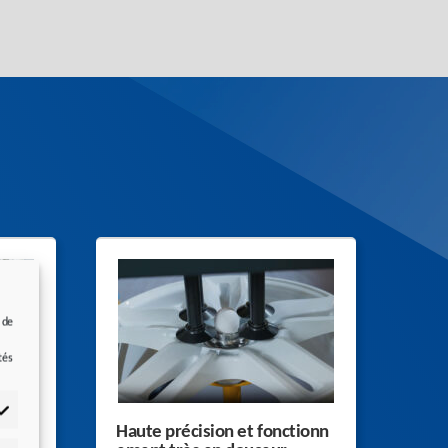
 de
e
tés
nt
Haute précision et fonctionn