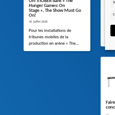
On! STOBER dans « The
entr
S
Hunger Games: On
gran
Stage ». The Show Must Go
10. jui
C
On!
STOB
16. juillet 2026
perf
Pour les installations de
pigno
tribunes mobiles de la
des 
production en arène « The
opti
Hunger Games: On Stage »,
calcu
STOBER fournit des réducteurs
améli
à couple conique de la
par d
gamme K qui déplacent
appr
presque silencieusement une
charge dynamique pouvant
atteindre 26 tonnes.
Faire
conc