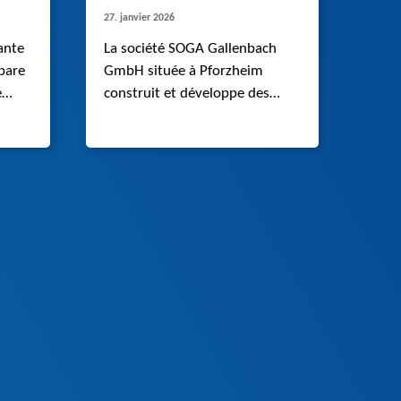
27. janvier 2026
ante
La société SOGA Gallenbach
pare
GmbH située à Pforzheim
e
construit et développe des
 ses
machines spéciales.
a
ines
a