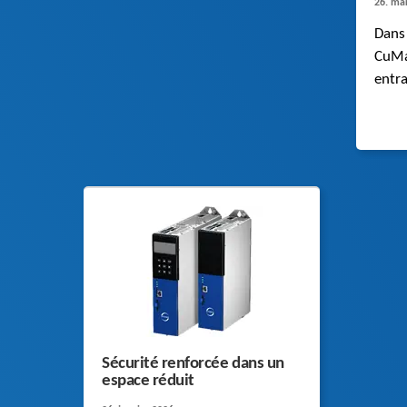
26. ma
Dans
CuMas
entra
haute
rapp
broch
plus
Sécurité renforcée dans un
espace réduit