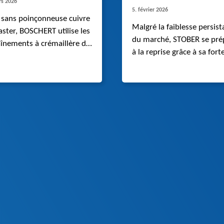
rs 2026
5. février 2026
 sans poinçonneuse cuivre
Malgré la faiblesse persist
ter, BOSCHERT utilise les
du marché, STOBER se pré
înements à crémaillère de
à la reprise grâce à sa fort
 précision de STOBER. Par
présence internationale, à
ort aux entraînements à
solutions innovantes et à l
e, ils sont plus rapides et
stabilité de ses équipes,
 dynamiques.
notamment dans les doma
de l’automatisation et de l
robotique.