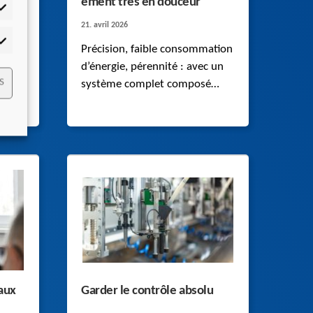
ement très en douceur
tistiques
e et
21. avril 2026
nts
mmercialisation
Précision, faible consommation
d’énergie, pérennité : avec un
S
système complet composé
es
d’un motoréducteur brushless
ue de
synchrone, de câbles et d’un
servo-variateur adapté de
ne
STOBER, Eisenmann améliore la
performance de ses
installations robotiques.
.
aux
Garder le contrôle absolu