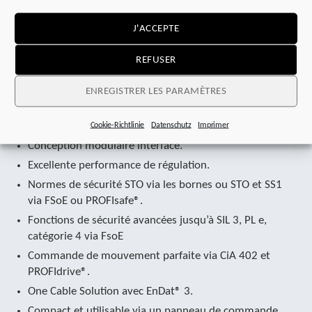
J'ACCEPTE
REFUSER
Un aperçu des avantages.
ENREGISTRER LES PARAMÈTRES
De nombreuses possibilités de configuration.
Cookie-Richtlinie
Datenschutz
Imprimer
Conception modulaire interface.
Excellente performance de régulation.
Normes de sécurité STO via les bornes ou STO et SS1
via FSoE ou PROFIsafe®.
Fonctions de sécurité avancées jusqu’à SIL 3, PL e,
catégorie 4 via FsoE
Commande de mouvement parfaite via CiA 402 et
PROFIdrive®.
One Cable Solution avec EnDat® 3.
Compact et utilisable via un panneau de commande.