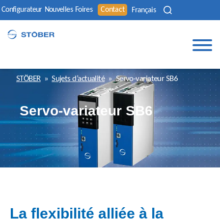
Configurateur
Nouvelles
Foires
Contact
Français
STÖBER
»
Sujets d’actualité
»
Servo-variateur SB6
Servo-variateur SB6
La flexibilité alliée à la