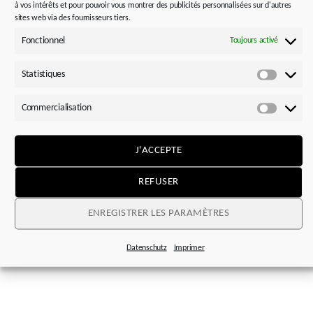
à vos intérêts et pour pouvoir vous montrer des publicités personnalisées sur d'autres
sites web via des fournisseurs tiers.
Fonctionnel
Toujours activé
Statistiques
Statisti
Commercialisation
Commerc
J'ACCEPTE
REFUSER
ENREGISTRER LES PARAMÈTRES
Datenschutz
Imprimer