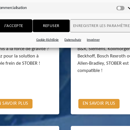
ommercialisation
Co
oréducteurs avec
Régulateurs Third Par
J'ACCEPTE
REFUSER
ENREGISTRER LES PARAMÈTRE
in redondant
motoréducteurs STO
Cookie-Richtlinie
Datenschutz
Imprimer
 fabriquez des axes
Qu’il s’agisse de régulateu
is à la force de gravité ?
B&R, Siemens, Kollmorgen
z pour la solution à
Beckhoff, Bosch Rexroth o
le frein de STOBER !
Allen-Bradley, STOBER est
compatible !
N SAVOIR PLUS
EN SAVOIR PLUS