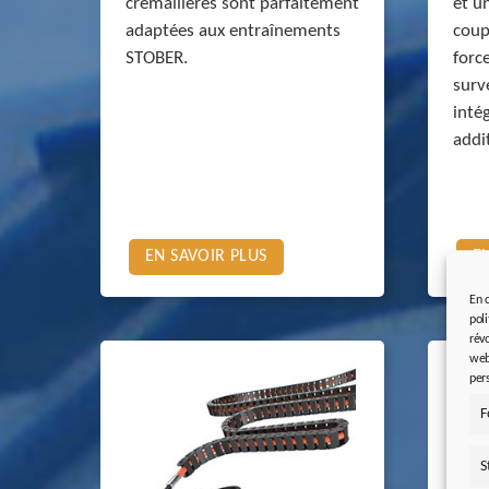
crémaillères sont parfaitement
et u
adaptées aux entraînements
coup
STOBER.
forc
surv
inté
addi
EN SAVOIR PLUS
E
En 
pol
rév
web
per
F
S