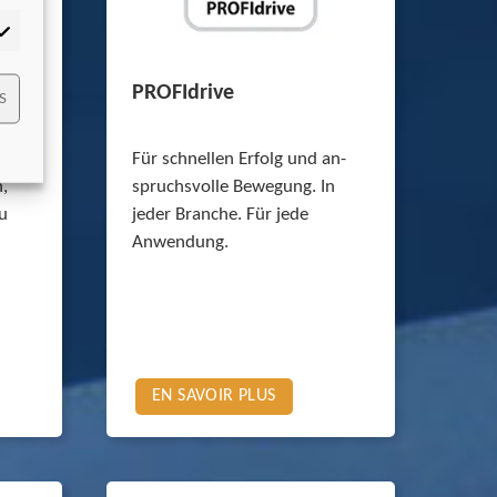
mmercialisation
ty +
PROFIdrive
S
BER
rs de
Für schnellen Erfolg und an­
,
spruchsvolle Bewegung. In
u
jeder Branche. Für jede
Anwendung.
EN SAVOIR PLUS