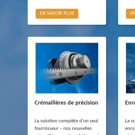
EN SAVOIR PLUS
E
Crémaillères de précision
Enr
La solution complète d’un seul
La s
fournisseur – nos nouvelles
enro