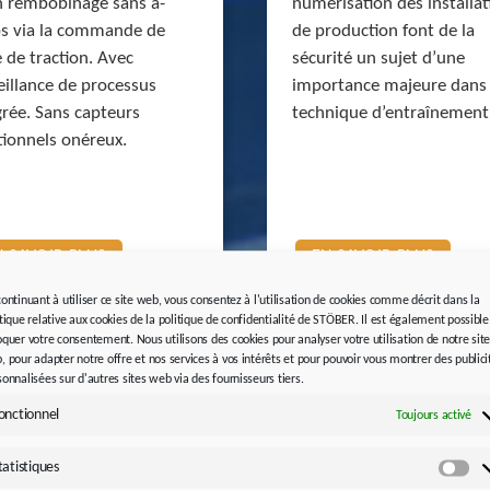
n rembobinage sans à-
numérisation des installat
s via la commande de
de production font de la
e de traction. Avec
sécurité un sujet d’une
eillance de processus
importance majeure dans 
grée. Sans capteurs
technique d’entraînement
tionnels onéreux.
N SAVOIR PLUS
EN SAVOIR PLUS
continuant à utiliser ce site web, vous consentez à l'utilisation de cookies comme décrit dans la
itique relative aux cookies de la politique de confidentialité de STÖBER. Il est également possible
oquer votre consentement. Nous utilisons des cookies pour analyser votre utilisation de notre sit
, pour adapter notre offre et nos services à vos intérêts et pour pouvoir vous montrer des publici
sonnalisées sur d'autres sites web via des fournisseurs tiers.
onctionnel
Toujours activé
tatistiques
Sta