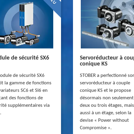
NEU
ule de sécurité SX6
Servoréducteur à cou
conique KS
odule de sécurité SX6
STOBER a perfectionné so
git la gamme de fonctions
servoréducteur à couple
variateurs SC6 et SI6 en
conique KS et le propose
tant des fonctions de
désormais non seulement
rité supplémentaires via
deux ou trois étages, mais
.
aussi à un étage, selon la
devise « Power without
Compromise ».