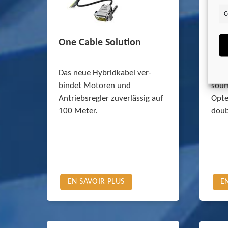
C
One Cable Solution
Mot
fre
Das neue Hybridkabel ver­
Vous
bindet Motoren und
soum
Antriebsregler zuverlässig auf
Opte
100 Meter.
doub
EN SAVOIR PLUS
E