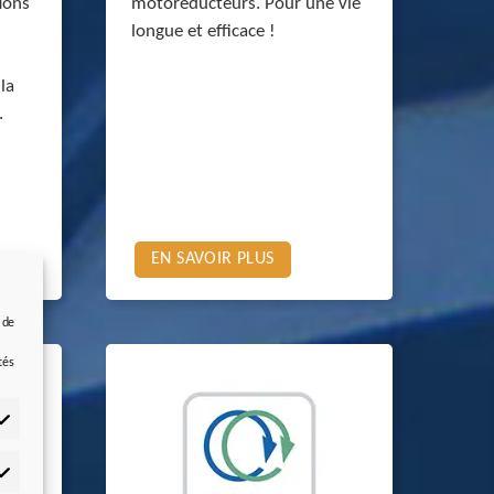
ions
motoréducteurs. Pour une vie
longue et efficace !
la
.
EN SAVOIR PLUS
 de
e
tés
tistiques