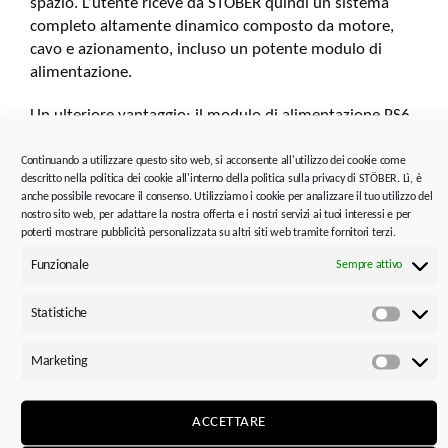
spazio. L’utente riceve da STOBER quindi un sistema
completo altamente dinamico composto da motore,
cavo e azionamento, incluso un potente modulo di
alimentazione.
Un ulteriore vantaggio: il modulo di alimentazione PS6
High Power è dotato di omologazione UL e soddisfa
quindi i requisiti per il mercato statunitense.
Continuando a utilizzare questo sito web, si acconsente all'utilizzo dei cookie come
descritto nella politica dei cookie all'interno della politica sulla privacy di STÖBER. Lì, è
anche possibile revocare il consenso. Utilizziamo i cookie per analizzare il tuo utilizzo del
nostro sito web, per adattare la nostra offerta e i nostri servizi ai tuoi interessi e per
poterti mostrare pubblicità personalizzata su altri siti web tramite fornitori terzi.
Funzionale
Sempre attivo
Statistiche
Statisti
Marketing
Market
ACCETTARE