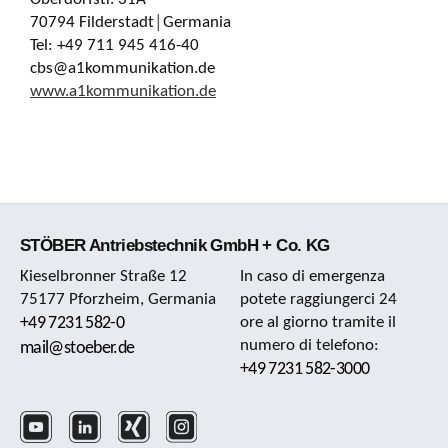
70794 Filderstadt│Germania
Tel: +49 711 945 416-40
cbs@a1kommunikation.de
www.a1kommunikation.de
STÖBER Antriebstechnik GmbH + Co. KG
Kieselbronner Straße 12
In caso di emergenza
75177 Pforzheim, Germania
potete raggiungerci 24
+49 7231 582-0
ore al giorno tramite il
numero di telefono:
mail@stoeber.de
+49 7231 582-3000