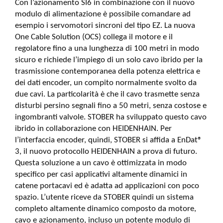
Con l’azionamento SI6 in combinazione con il nuovo
modulo di alimentazione è possibile comandare ad
esempio i servomotori sincroni del tipo EZ. La nuova
One Cable Solution (OCS) collega il motore e il
regolatore fino a una lunghezza di 100 metri in modo
sicuro e richiede l’impiego di un solo cavo ibrido per la
trasmissione contemporanea della potenza elettrica e
dei dati encoder, un compito normalmente svolto da
due cavi. La particolarità è che il cavo trasmette senza
disturbi persino segnali fino a 50 metri, senza costose e
ingombranti valvole. STOBER ha sviluppato questo cavo
ibrido in collaborazione con HEIDENHAIN. Per
l’interfaccia encoder, quindi, STOBER si affida a EnDat®
3, il nuovo protocollo HEIDENHAIN a prova di futuro.
Questa soluzione a un cavo è ottimizzata in modo
specifico per casi applicativi altamente dinamici in
catene portacavi ed è adatta ad applicazioni con poco
spazio. L’utente riceve da STOBER quindi un sistema
completo altamente dinamico composto da motore,
cavo e azionamento, incluso un potente modulo di