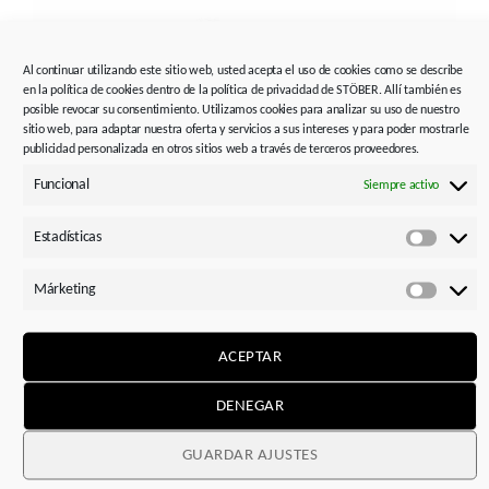
Al continuar utilizando este sitio web, usted acepta el uso de cookies como se describe
en la política de cookies dentro de la política de privacidad de STÖBER. Allí también es
posible revocar su consentimiento. Utilizamos cookies para analizar su uso de nuestro
sitio web, para adaptar nuestra oferta y servicios a sus intereses y para poder mostrarle
publicidad personalizada en otros sitios web a través de terceros proveedores.
Funcional
Siempre activo
Estadísticas
Estadís
Márketing
Márket
ACEPTAR
DENEGAR
GUARDAR AJUSTES
Imagen 1
: La familia de productos PS6: PS6A34, PS6A24
y PS6A44. A la derecha del todo: el nuevo PS6 High