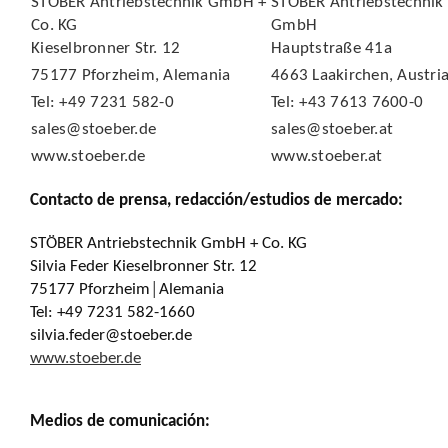
STÖBER Antriebstechnik GmbH +
STÖBER Antriebstechnik
Co. KG
GmbH
Kieselbronner Str. 12
Hauptstraße 41a
75177 Pforzheim, Alemania
4663 Laakirchen, Austri
Tel: +49 7231 582-0
Tel: +43 7613 7600-0
sales@stoeber.de
sales@stoeber.at
www.stoeber.de
www.stoeber.at
Contacto de prensa, redacción/estudios de mercado:
STÖBER Antriebstechnik GmbH + Co. KG
Silvia Feder Kieselbronner Str. 12
75177 Pforzheim│Alemania
Tel: +49 7231 582-1660
silvia.feder@stoeber.de
www.stoeber.de
Medios de comunicación: