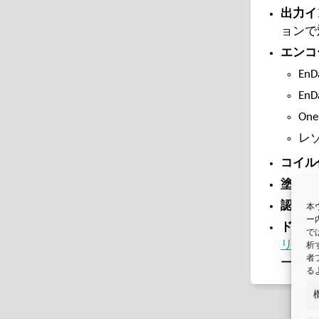
出力イ
ョンで
エンコ
EnD
En
One
レ
コイル
塗装：
認証・
本
ー
ドライ
で
リーズ
析
者
ーラと
る