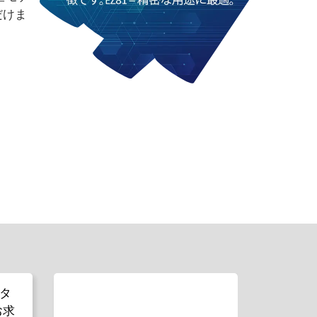
だけま
タ
お求