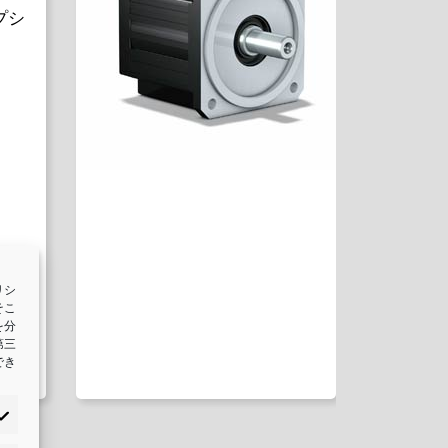
プシ
リシ
そこ
D6シ
を分
トロ
第三
でき