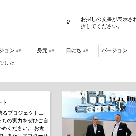
お探しの文書が表示さ
択してください。
ジョン
身元
日にち
バージョン
でした.
ート
Rが誇るプロジェクトエ
たちの実力をぜひご自
かめください。 お近