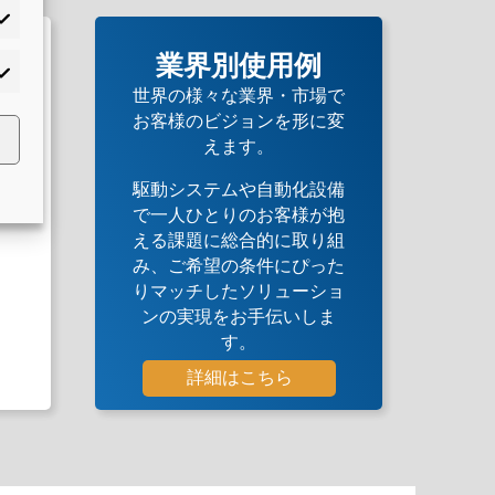
業界別使用例
世界の様々な業界・市場で
お客様のビジョンを形に変
えます。
駆動システムや自動化設備
で一人ひとりのお客様が抱
える課題に総合的に取り組
み、ご希望の条件にぴった
りマッチしたソリューショ
ンの実現をお手伝いしま
す。
詳細はこちら