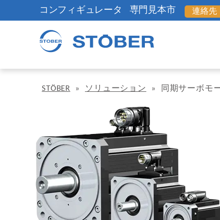
コンフィギュレータ
専門見本市
連絡先
STÖBER
»
ソリューション
»
同期サーボモー