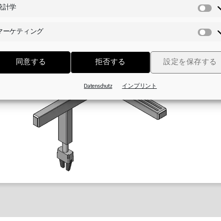
統計学
統
計
マーケティング
学
マ
ー
ケ
同意する
拒否する
設定を保存する
テ
ィ
Datenschutz
インプリント
ン
グ