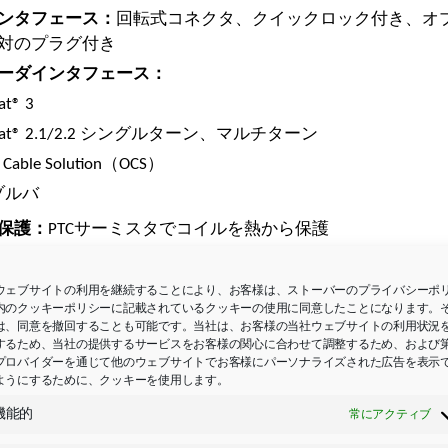
ンタフェース：
回転式コネクタ、クイックロック付き、オ
対のプラグ付き
ーダインタフェース：
at® 3
Dat® 2.1/2.2 シングルターン、マルチターン
 Cable Solution（OCS）
ゾルバ
保護：
PTCサーミスタでコイルを熱から保護
RAL 9005 ディープブラック
検査マーク：
CEおよびcURus
ウェブサイトの利用を継続することにより、お客様は、ストーバーのプライバシーポ
内のクッキーポリシーに記載されているクッキーの使用に同意したことになります。
ブコントローラ推奨モデル：
STOBER製
SI6シリーズまたはS
は、同意を撤回することも可能です。当社は、お客様の当社ウェブサイトの利用状況
のドライブコントローラか、
SDS 5000
サーボドライブコン
するため、当社の提供するサービスをお客様の関心に合わせて調整するため、および
プロバイダーを通じて他のウェブサイトでお客様にパーソナライズされた広告を表示
組み合わせると特に高効率を実現
ようにするために、クッキーを使用します。
機能的
常にアクティブ