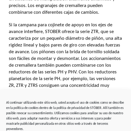
precisos. Los engranajes de cremallera pueden
combinarse con diferentes cajas de cambios.
Si la campana para cojinete de apoyo en los ejes de
avance interfiere, STOBER ofrece la serie ZTR, que se
caracteriza por un pequeño diámetro de piñón, una alta
rigidez lineal y bajos pares de giro con elevadas fuerzas
de avance. Los piñones con la brida de tornillo soldada
son fáciles de montar y desmontar. Los accionamientos
de cremallera también pueden combinarse con los
reductores de las series PH y PHV. Con los reductores
planetarios de la serie PH, por ejemplo, las versiones
ZR, ZTR y ZTRS consiguen una concentricidad muy
buena, que puede optimizarse, si se desea, a menos de
0,01 milímetros.
Al continuar utilizando este sitio web, usted acepta el uso de cookies como se describe
en la política de cookies dentro de la política de privacidad de STÖBER. Allí también es
El usuario puede instalar las unidades completamente
posible revocar su consentimiento. Utilizamos cookies para analizar su uso de nuestro
terminadas inmediatamente, sin necesidad de adaptar
sitio web, para adaptar nuestra oferta y servicios a sus intereses y para poder
mostrarle publicidad personalizada en otros sitios web a través de terceros
el motor y el piñón. Se pueden alcanzar fuerzas de
proveedores.