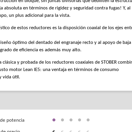
trucción en bloque, sin juntas divisorias que debiliten la estructu
a absoluta en términos de rigidez y seguridad contra fugas! Y, al
o, un plus adicional para la vista.
ístico de estos reductores es la disposición coaxial de los ejes ent
diseño óptimo del dentado del engranaje recto y al apoyo de baja
u grado de eficiencia es además muy alto.
a clásica y probada de los reductores coaxiales de STOBER comb
usto motor Lean IE5: una ventaja en términos de consumo
 vida útil.
de potencia
 de precio
€
€
€
€
€