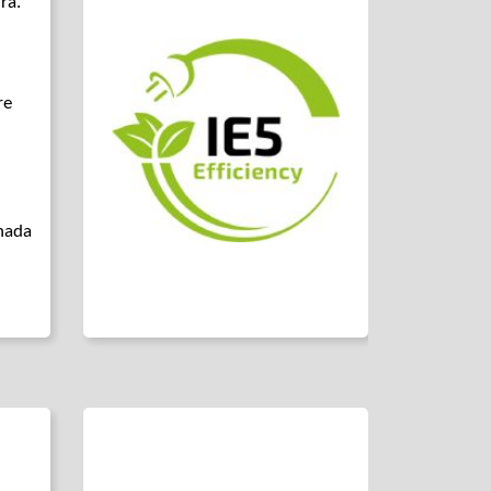
ra.
re
inada