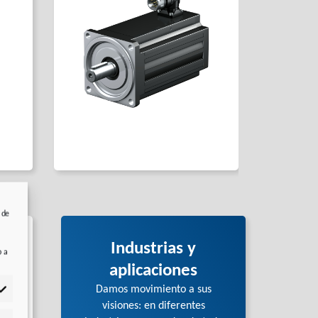
 de
Industrias y
b a
aplicaciones
Damos movimiento a sus
visiones: en diferentes