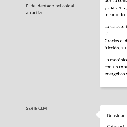
por su cons
El del dentado helicoidal
¡Una ventaj
atractivo
mismo tiemp
Lo caracter
sí.
Gracias al 
fricción, s
La mecánic
con un rob
energético y
SERIE CLM
Densidad 
Categoría