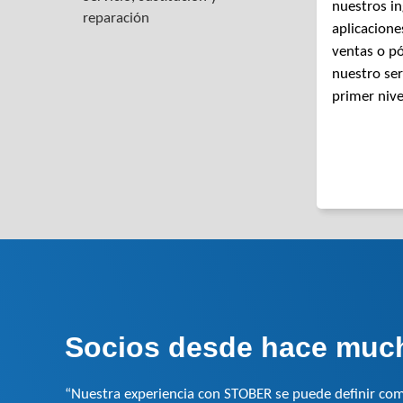
nuestros in
reparación
aplicacione
ventas o p
nuestro ser
primer nive
Socios desde hace muc
“Nuestra experiencia con STOBER se puede definir com