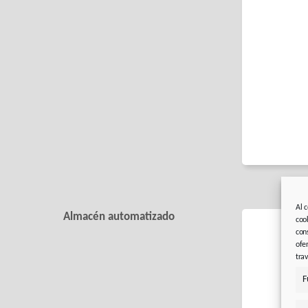
Al 
Almacén automatizado
coo
con
ofe
tra
F