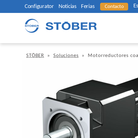
E
Configurator
Noticias
Ferias
Contacto
STÖBER
»
Soluciones
»
Motorreductores coa