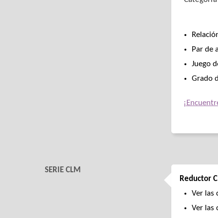
Relació
Par de 
Juego d
Grado d
¡Encuentr
SERIE CLM
Reductor C
Ver las 
Ver las 