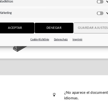
stadísticas
Est
árketing
Má
ACEPTAR
DENEGAR
GUARDAR AJUSTES
Cookie-Richtlinie
Datenschutz
Imprimir
¿No aparece el documento
idiomas.