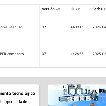
Versión
ID
Fecha
tores Lean LM
07
443016
2026 0
OBER compacto
07
442655
2025 0
iento tecnológico
a experiencia de