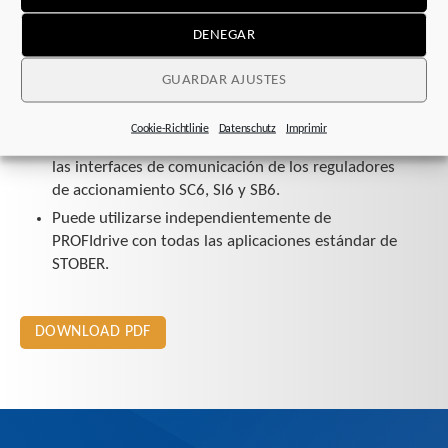
Máximo nivel de seguridad para una máxima
DENEGAR
flexibilidad.
Conexión mediante el telegrama estándar 30 de
GUARDAR AJUSTES
PROFIsafe.
Compatible con PROFIsafe 2.4 y 2.61.
Cookie-Richtlinie
Datenschutz
Imprimir
Funcionalidad PROFINET probada y certificada de
las interfaces de comunicación de los reguladores
de accionamiento SC6, SI6 y SB6.
Puede utilizarse independientemente de
PROFIdrive con todas las aplicaciones estándar de
STOBER.
DOWNLOAD PDF