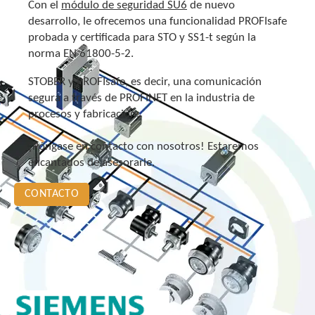
Con el
módulo de seguridad SU6
de nuevo
desarrollo, le ofrecemos una funcionalidad PROFIsafe
probada y certificada para STO y SS1-t según la
norma EN 61800-5-2.
STOBER y PROFIsafe, es decir, una comunicación
segura a través de PROFINET en la industria de
procesos y fabricación.
¡Póngase en contacto con nosotros! Estaremos
encantados de asesorarle.
CONTACTO