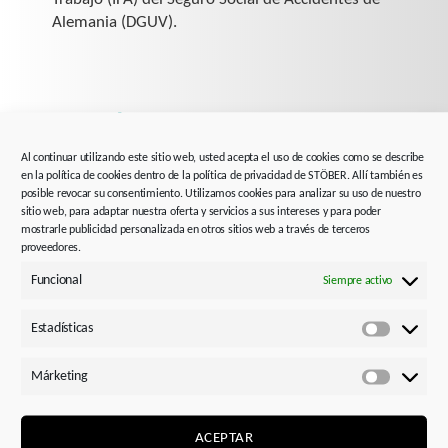
Alemania (DGUV).
Casos de uso.
Al continuar utilizando este sitio web, usted acepta el uso de cookies como se describe
Prevención de una puesta en marcha inesperada
en la política de cookies dentro de la política de privacidad de STÖBER. Allí también es
según EN 14118.
posible revocar su consentimiento. Utilizamos cookies para analizar su uso de nuestro
sitio web, para adaptar nuestra oferta y servicios a sus intereses y para poder
Funciones de parada de emergencia según
mostrarle publicidad personalizada en otros sitios web a través de terceros
EN ISO 13850.
proveedores.
Funcional
Siempre activo
Funcional. Seguro. Para la
Estadísticas
comunicación.
Estadísti
Márketing
Márketi
Una conexión económicamente atractiva para
todos los sistemas de control compatibles con
PROFIsafe.
ACEPTAR