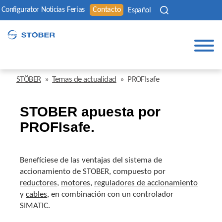
Configurator
Noticias
Ferias
Contacto
Español
STÖBER
»
Temas de actualidad
»
PROFIsafe
STOBER apuesta por
PROFIsafe.
Benefíciese de las ventajas del sistema de
accionamiento de STOBER, compuesto por
reductores
,
motores
,
reguladores de accionamiento
y
cables
, en combinación con un controlador
SIMATIC.