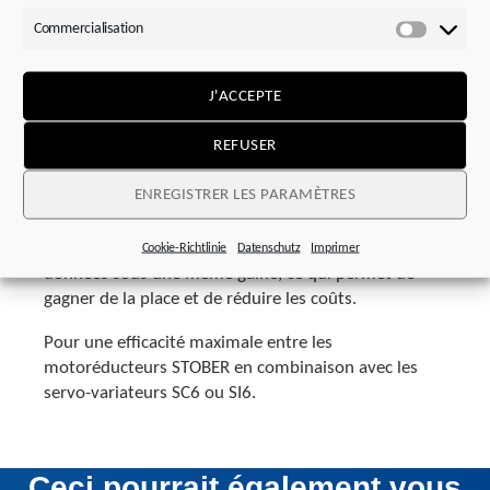
Commercialisation
Commerci
Performance maximale dans le
J'ACCEPTE
système STOBER
.
REFUSER
Misez sur un système parfaitement harmonisé –
ENREGISTRER LES PARAMÈTRES
avec la solution monocâble STOBER , vous disposez
d’un câble hybride au design unique qui réunit
l’alimentation électrique et la transmission de
Cookie-Richtlinie
Datenschutz
Imprimer
données sous une même gaine, ce qui permet de
gagner de la place et de réduire les coûts.
Pour une efficacité maximale entre les
motoréducteurs STOBER en combinaison avec les
servo-variateurs SC6 ou SI6.
Ceci pourrait également vous