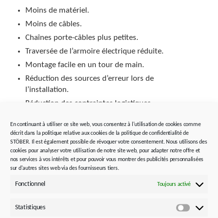
Moins de matériel.
Moins de câbles.
Chaînes porte-câbles plus petites.
Traversée de l’armoire électrique réduite.
Montage facile en un tour de main.
Réduction des sources d’erreur lors de
l’installation.
Réduction des contraintes logistiques.
Risque de pannes réduit.
En continuant à utiliser ce site web, vous consentez à l'utilisation de cookies comme
Plus de place dans l’armoire électrique.
décrit dans la politique relative aux cookies de la politique de confidentialité de
STÖBER. Il est également possible de révoquer votre consentement. Nous utilisons des
Réduction significative des coûts de matériel et
cookies pour analyser votre utilisation de notre site web, pour adapter notre offre et
d’installation.
nos services à vos intérêts et pour pouvoir vous montrer des publicités personnalisées
sur d'autres sites web via des fournisseurs tiers.
Fonctionnel
Toujours activé
Réduisez les temps de montage, gérez le matériel et
l’espace, concevez des produits plus compacts avec
Statistiques
des économies d’argent à la clé.
Statistiq