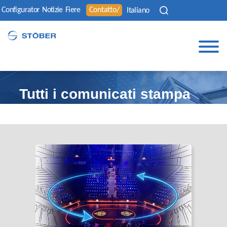
Configurator
Notizie
Fiere
Contatto/
Italiano
Tutti i comunicati stampa