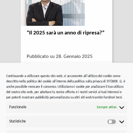
“Il 2025 sarà un anno di ripresa?”
Pubblicato su 28. Gennaio 2025
Rainer Wegener parla delle sfide del
Continuando a utilizzare questo sito web, si acconsente all'utilizzo dei cookie come
settore, della situazione del mercato e
descritto nella politica dei cookie all'interno della politica sulla privacy di STÖBER. Lì, è
anche possibile revocare il consenso. Utilizziamo i cookie per analizzare il tuo utilizzo
delle prospettive future.
del nostro sito web, per adattare la nostra offerta e i nostri servizi ai tuoi interessi e
per poterti mostrare pubblicità personalizzata su altri siti web tramite fornitori terzi.
Funzionale
Sempre attivo
Statistiche
Statistic