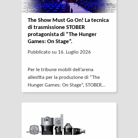
The Show Must Go On! La tecnica
di trasmissione STOBER
protagonista di “The Hunger
Games: On Stage”.
Pubblicato su 16. Luglio 2026
Per le tribune mobili dell’arena
allestita per la produzione di “The
Hunger Games: On Stage”, STOBER
fornisce riduttori coppia conica della
serie K, in grado di movimentare un
carico dinamico fino a 26 tonnellate in
modo pressoché silenzioso.