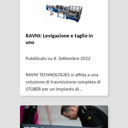
RAVNI: Levigazione e taglio in
uno
Pubblicato su 8. Settembre 2022
RAVNI TECHNOLOGIES si affida a una
soluzione di trasmissione completa di
STOBER per un impianto di
raddrizzamento e taglio di tubi sottili.
Con i riduttori planetari, coppia conica
e pendolari in combinazione con i
servomotori e i motori Lean delle serie
EZ e LM di STOBER, l’azienda francese