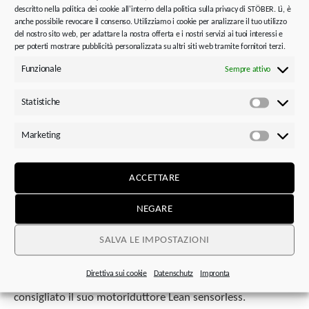
completamente senza sensori. Questo sistema richiede un
descritto nella politica dei cookie all'interno della politica sulla privacy di STÖBER. Lì, è
anche possibile revocare il consenso. Utilizziamo i cookie per analizzare il tuo utilizzo
solo cavo di potenza standard schermato. Ciò semplifica e
del nostro sito web, per adattare la nostra offerta e i nostri servizi ai tuoi interessi e
velocizza significativamente l’installazione.
I motoriduttori
per poterti mostrare pubblicità personalizzata su altri siti web tramite fornitori terzi.
Lean sono quindi adatti ai compiti di automazione
Funzionale
Sempre attivo
dinamici che comportano oscillazioni e vibrazioni, come
nell’impianto di depolverazione di Solukon.
“
Statistiche
Statistic
– Udo Cyrol,
responsabile vendite regionale per l’area sud
di STOBER
Marketing
Marketi
ACCETTARE
NEGARE
La soluzione di STOBER.
SALVA LE IMPOSTAZIONI
Finora negli impianti di depolverazione venivano utilizzati i
servoazionamenti. Per poter creare una struttura ancora
Direttiva sui cookie
Datenschutz
Impronta
più compatta senza ridurre le prestazioni, STOBER ha
consigliato il suo motoriduttore Lean sensorless.