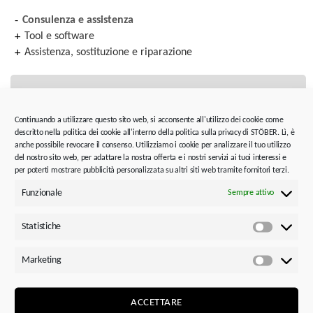
Consulenza e assistenza
Tool e software
Assistenza, sostituzione e riparazione
Consulenza tecnica
Continuando a utilizzare questo sito web, si acconsente all'utilizzo dei cookie come
Approfittate della competenza dei nostri ingegneri
descritto nella politica dei cookie all'interno della politica sulla privacy di STÖBER. Lì, è
applicativi dei centri di vendita o contattate il nostro
anche possibile revocare il consenso. Utilizziamo i cookie per analizzare il tuo utilizzo
supporto di primo livello.
del nostro sito web, per adattare la nostra offerta e i nostri servizi ai tuoi interessi e
per poterti mostrare pubblicità personalizzata su altri siti web tramite fornitori terzi.
Funzionale
Sempre attivo
Statistiche
Statistic
Marketing
Marketi
Contattateci!
ACCETTARE
+39 02 93909570