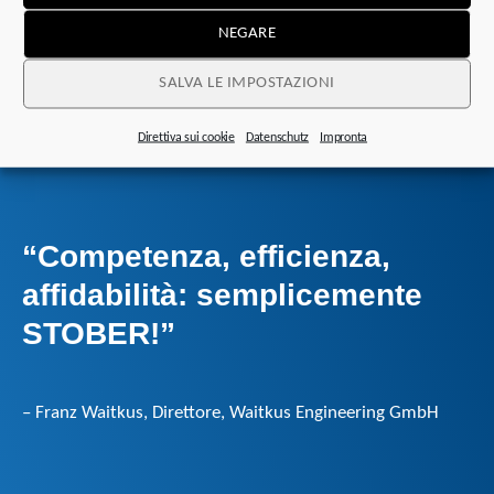
sales@stober.it
NEGARE
SALVA LE IMPOSTAZIONI
CONTATTA
Direttiva sui cookie
Datenschutz
Impronta
“
Competenza, efficienza,
affidabilità: semplicemente
STOBER!”
– Franz Waitkus, Direttore, Waitkus Engineering GmbH