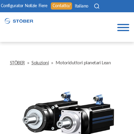
Configurator
Notizie
Fiere
Contatto/
Italiano
STÖBER
»
Soluzioni
»
Motoriduttori planetari Lean