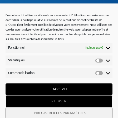
En continuant à utiliser ce site web, vous consentez à l'utilisation de cookies comme
„Les motoréducteurs Lean de STOBER fonctionnent
décrit dans la politique relative aux cookies de la politique de confidentialité de
STÖBER. Il est également possible de révoquer votre consentement. Nous utilisons des
entièrement sans capteur. Cela permet également de
cookies pour analyser votre utilisation de notre site web, pour adapter notre offre et
n’avoir besoin que d’un câble de puissance standard à
nos services à vos intérêts et pour pouvoir vous montrer des publicités personnalisées
sur d'autres sites web via des fournisseurs tiers.
blindage simple. L’installation en est ainsi
Fonctionnel
Toujours activé
considérablement simplifiée. Les motoréducteurs Lean
conviennent ainsi pour les tâches d’automatisation
Statistiques
Statistiq
impliquant des oscillations et des vibrations, comme dans
le cas du système de dépoudrage de Solukon.“
Commercialisation
Commerci
– Udo Cyrol, Responsable commercial régional pour la
J'ACCEPTE
région Sud, STOBER
REFUSER
ENREGISTRER LES PARAMÈTRES