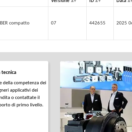
Versione
ID
Data
OBER compatto
07
442655
2025 0
 tecnica
e della competenza dei
neri applicativi dei
ndita o contattate il
orto di primo livello.