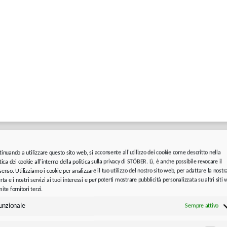
tinuando a utilizzare questo sito web, si acconsente all'utilizzo dei cookie come descritto nella
tica dei cookie all'interno della politica sulla privacy di STÖBER. Lì, è anche possibile revocare il
enso. Utilizziamo i cookie per analizzare il tuo utilizzo del nostro sito web, per adattare la nostr
rta e i nostri servizi ai tuoi interessi e per poterti mostrare pubblicità personalizzata su altri siti
ite fornitori terzi.
unzionale
Sempre attivo