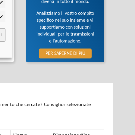
diversi in tutto il mondo.
tistiche
Analizziamo il vostro compito
rketing
specifico nel suo insieme e vi
supportiamo con soluzioni
individuali per le trasmissioni
I
e l’automazione.
PER SAPERNE DI PIÙ
umento che cercate? Consiglio: selezionate