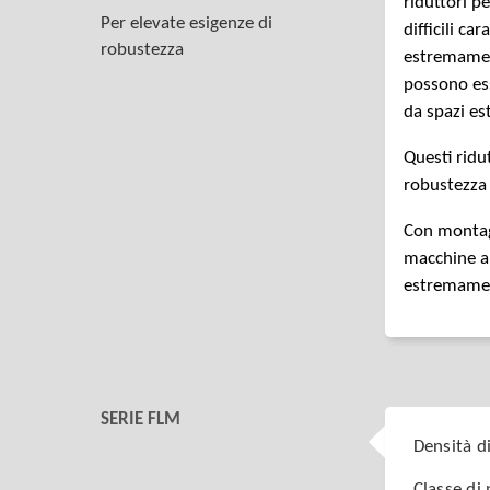
riduttori p
Per elevate esigenze di
difficili ca
robustezza
estremament
possono ess
da spazi es
Questi ridut
robustezza 
Con montag
macchine an
estremame
SERIE FLM
Densità d
Classe di