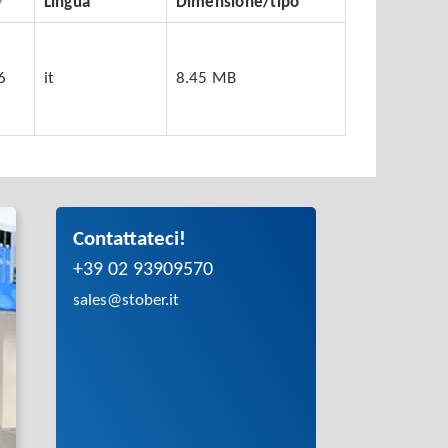
Lingua
Dimensione/tipo
6
it
8.45 MB
Contattateci!
+39 02 93909570
sales@stober.it