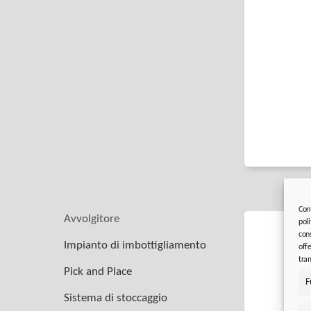
Con
Avvolgitore
poli
cons
Impianto di imbottigliamento
offe
tram
Pick and Place
F
Sistema di stoccaggio