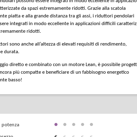
endolari possono essere integrati in modo eccellente in applicazio
ratterizzate da spazi estremamente ridotti. Grazie alla scatola
e piatta e alla grande distanza tra gli assi, i riduttori pendolari
ere integrati in modo eccellente in applicazioni difficili caratteri
tremamente ridotti.
tori sono anche all’altezza di elevati requisiti di rendimento,
e durata.
gio diretto e combinato con un motore Lean, è possibile proget
cora più compatte e beneficiare di un fabbisogno energetico
nte basso!
i potenza
 prezzo
€
€
€
€
€