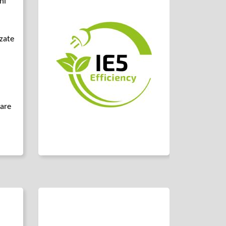
ni
zzate
tare