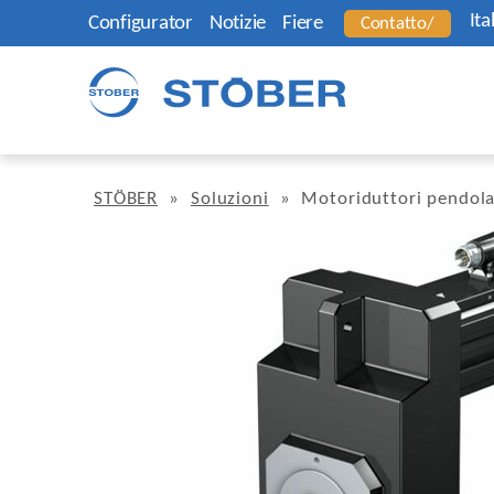
Ita
Configurator
Notizie
Fiere
Contatto/
STÖBER
»
Soluzioni
»
Motoriduttori pendola