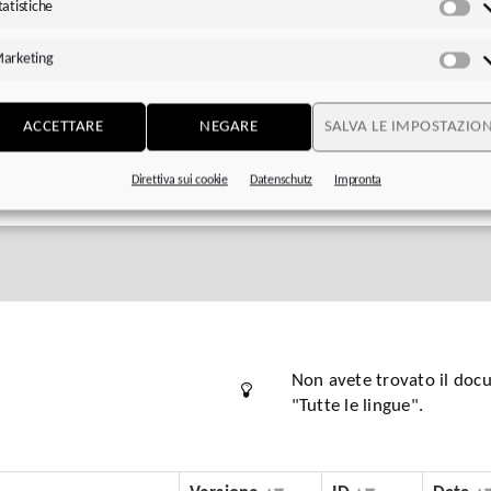
tatistiche
Sta
arketing
Ma
ACCETTARE
NEGARE
SALVA LE IMPOSTAZION
Direttiva sui cookie
Datenschutz
Impronta
Non avete trovato il doc
"Tutte le lingue".