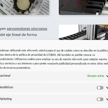
uyen
servomotores síncronos
del eje lineal de forma
 la rápida transferencia de
continuar utilizando este sitio web, usted acepta el uso de cookies como se describe en la política
nan una elevada precisión de
kies dentro de la política de privacidad de STÖBER. Allí también es posible revocar su
sentimiento. Utilizamos cookies para analizar su uso de nuestro sitio web, para adaptar nuestra
rta y servicios a sus intereses y para poder mostrarle publicidad personalizada en otros sitios we
montaje sencillo y rápido,
vés de terceros proveedores.
absoluto. STOBER ofrece así
uncional
Siempre activo
aria en una máquina con poco
stadísticas
Est
ejes de la serie SI6
en
rios reguladores se puede
árketing
Má
a controlar. También se han