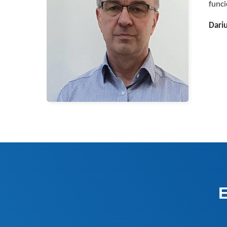
func
Dari
E