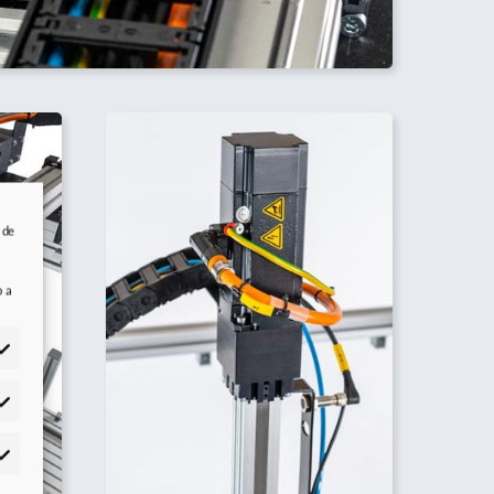
 de
b a
adísticas
rketing