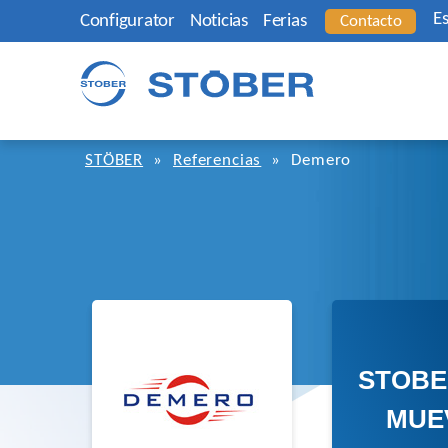
E
Configurator
Noticias
Ferias
Contacto
STÖBER
»
Referencias
»
Demero
STOBE
MUE