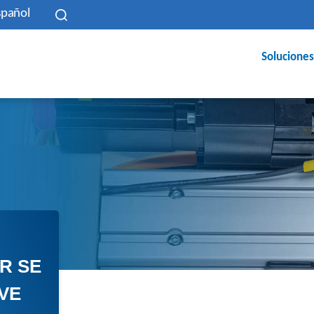
spañol
Soluciones
R SE
VE