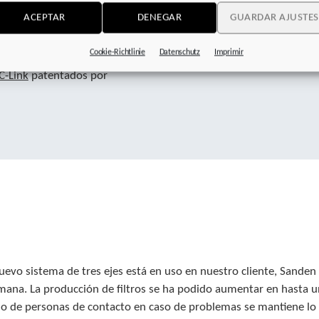
fe Torque Off) y SS1 (Safe
ACEPTAR
DENEGAR
GUARDAR AJUSTES
 13849-1 y se pueden utilizar
 producción. La instalación
Cookie-Richtlinie
Datenschutz
Imprimir
mente sencilla, utilizando
C-Link
patentados por
uevo sistema de tres ejes está en uso en nuestro cliente, Sanden 
mana. La producción de filtros se ha podido aumentar en hasta u
lo de personas de contacto en caso de problemas se mantiene lo