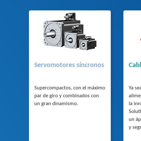
Servomotores síncronos
Cab
Supercompactos, con el máximo
Ya se
par de giro y combinados con
alime
un gran dinamismo.
la in
Solut
un áp
y seg