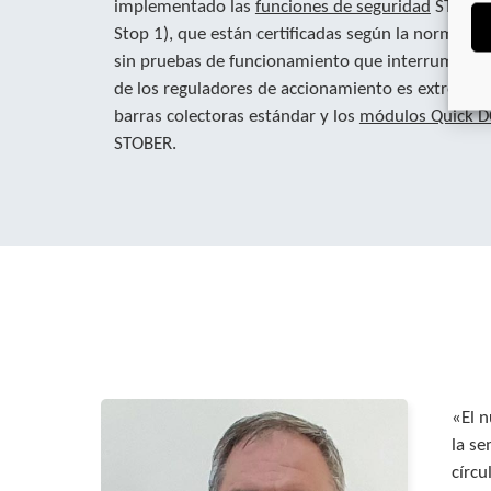
implementado las
funciones de seguridad
STO (Sa
Stop 1), que están certificadas según la norma EN
sin pruebas de funcionamiento que interrumpan la
de los reguladores de accionamiento es extremada
barras colectoras estándar y los
módulos Quick D
STOBER.
«El n
la se
círcu