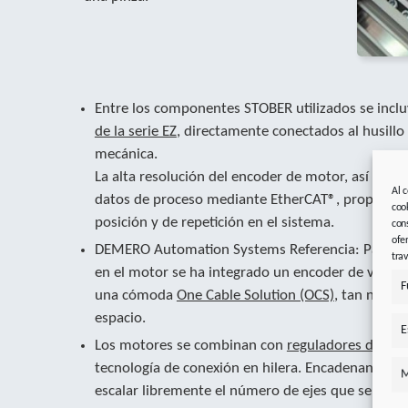
Entre los componentes STOBER utilizados se incl
de la serie EZ
, directamente conectados al husillo 
mecánica.
La alta resolución del encoder de motor, así como
Al 
datos de proceso mediante EtherCAT®, proporcio
coo
posición y de repetición en el sistema.
con
ofe
DEMERO Automation Systems Referencia: Para un 
tra
en el motor se ha integrado un encoder de valor 
F
una cómoda
One Cable Solution (OCS)
, tan neces
espacio.
E
Los motores se combinan con
reguladores de dos 
tecnología de conexión en hilera. Encadenando va
M
escalar libremente el número de ejes que se van 