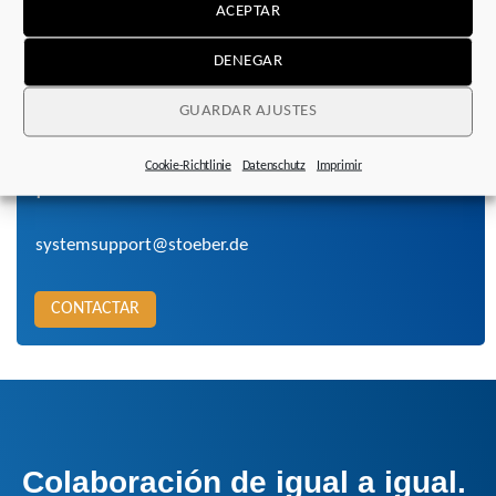
nivel.
ACEPTAR
DENEGAR
GUARDAR AJUSTES
Cookie-Richtlinie
Datenschutz
Imprimir
¡Hable con nosotros!
systemsupport@stoeber.de
CONTACTAR
Colaboración de igual a igual
.