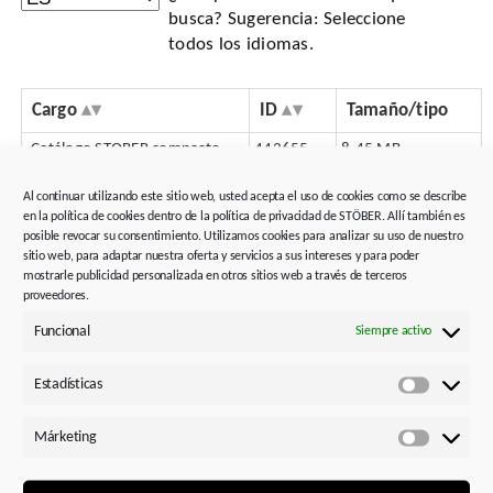
busca? Sugerencia: Seleccione
todos los idiomas.
Cargo
ID
Tamaño/tipo
Catálogo STOBER compacto
442655
8.45 MB
More than just a gearbox
443162
1014.12 KB
Al continuar utilizando este sitio web, usted acepta el uso de cookies como se describe
en la política de cookies dentro de la política de privacidad de STÖBER. Allí también es
posible revocar su consentimiento. Utilizamos cookies para analizar su uso de nuestro
Asesoramiento y asistencia
sitio web, para adaptar nuestra oferta y servicios a sus intereses y para poder
mostrarle publicidad personalizada en otros sitios web a través de terceros
Herramientas y software
proveedores.
Servicio, sustitución y reparación
Funcional
Siempre activo
Asesoramiento tecnológico
Estadísticas
Estadísti
Aproveche la experiencia de nuestros ingenieros de
Márketing
aplicaciones en los centros de ventas o póngase en
Márketi
contacto con nuestro servicio de asistencia de primer