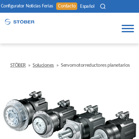
Configurator
Noticias
Ferias
Contacto
Español
STÖBER
»
Soluciones
»
Servomotorreductores planetarios