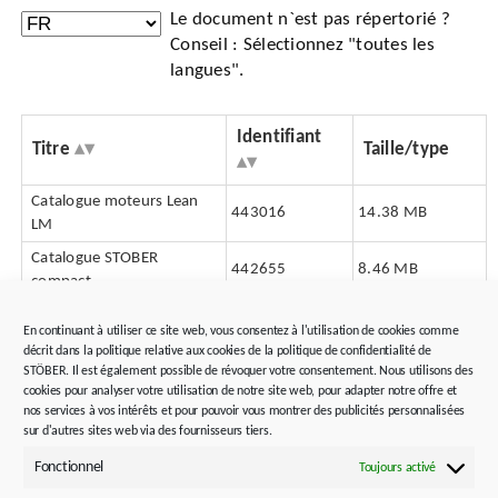
Le document n`est pas répertorié ?
Conseil : Sélectionnez "toutes les
langues".
Identifiant
Titre
Taille/type
Catalogue moteurs Lean
443016
14.38 MB
LM
Catalogue STOBER
442655
8.46 MB
compact
En continuant à utiliser ce site web, vous consentez à l'utilisation de cookies comme
décrit dans la politique relative aux cookies de la politique de confidentialité de
Conseil et assistance
STÖBER. Il est également possible de révoquer votre consentement. Nous utilisons des
Outils et logiciels
cookies pour analyser votre utilisation de notre site web, pour adapter notre offre et
Maintenance, remplacement et réparation
nos services à vos intérêts et pour pouvoir vous montrer des publicités personnalisées
sur d'autres sites web via des fournisseurs tiers.
Fonctionnel
Toujours activé
Conseil en technologie