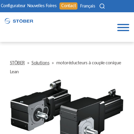
Configurateur
Nouvelles
Foires
Contact
Français
STÖBER
»
Solutions
»
motoréducteurs à couple conique
Lean