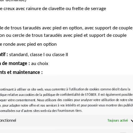
e creux avec rainure de clavette ou frette de serrage
le de trous taraudés avec pied en option, avec support de couple
on ou cercle de trous taraudés avec pied et support de couple
e ronde avec pied en option
tif :
standard, classe I ou classe II
n de montage :
au choix
ants et maintenance :
ifiant minéral CLP ISO VG 220 ou lubrifiant synthétique
 HC ISO VG 220
continuant à utiliser ce site web, vous consentez à l'utilisation de cookies comme décrit dans la
itique relative aux cookies de la politique de confidentialité de STÖBER. Il est également possible
ifié à vie et sans entretien
oquer votre consentement. Nous utilisons des cookies pour analyser votre utilisation de notre sit
, pour adapter notre offre et nos services à vos intérêts et pour pouvoir vous montrer des publici
RAL 9005 noir foncé
sonnalisées sur d'autres sites web via des fournisseurs tiers.
eur moteur :
onctionnel
Toujours activé
yAdapt (ME)
avec accouplement de serrage