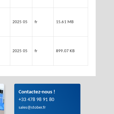
2025 05
fr
15.61 MB
2025 05
fr
899.07 KB
Contactez-nous !
+33 478 98 91 80
sales@stober.fr