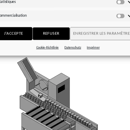
voStop (MB)
avec accouplement enfichable (accouplement à doig
tatistiques
Sta
rein à pression de ressort intégré
ommercialisation
Co
s recommandés pour un montage direct :
particulièrement effic
inaison avec les moteurs STOBER des
gammes EZ
ou
LM
J'ACCEPTE
REFUSER
ENREGISTRER LES PARAMÈTRE
Cookie-Richtlinie
Datenschutz
Imprimer