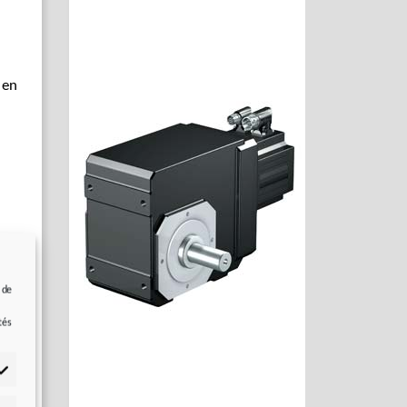
 en
 de
e
tés