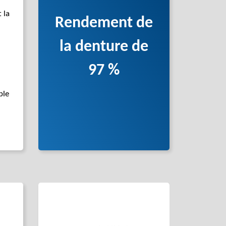
 la
Rendement de
la denture de
97 %
ble