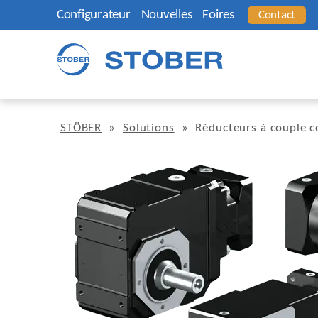
Configurateur
Nouvelles
Foires
Contact
STÖBER
»
Solutions
»
Réducteurs à couple 