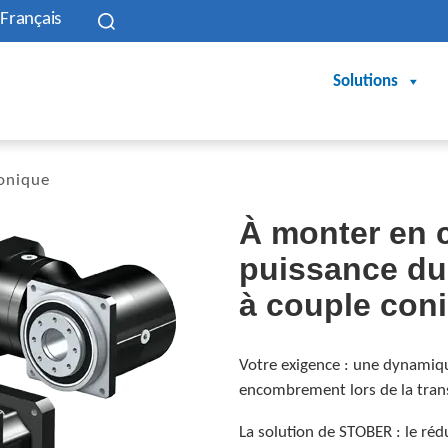
Français
Solutions
conique
À monter en c
puissance du
à couple con
Votre exigence : une dynamique
encombrement lors de la tran
La solution de STOBER : le ré