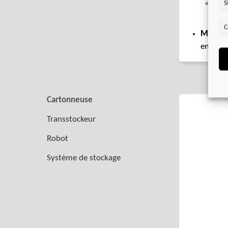
Ser
S
et f
C
Moteur
en comb
Cartonneuse
Transstockeur
Robot
Système de stockage