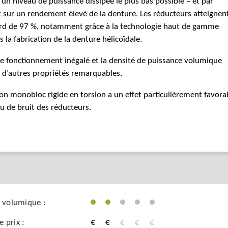
r un niveau de puissance dissipée le plus bas possible – et par
sur un rendement élevé de la denture. Les réducteurs atteignent
ord de 97 %, notamment grâce à la technologie haut de gamme
s la fabrication de la denture hélicoïdale.
de fonctionnement inégalé et la densité de puissance volumique
 d’autres propriétés remarquables.
on monobloc rigide en torsion a un effet particulièrement favora
au de bruit des réducteurs.
 volumique :
 prix :
€
€
€
€
€