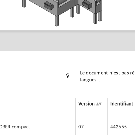
Le document n`est pas rép
langues".
Version
Identifiant
TOBER compact
07
442655