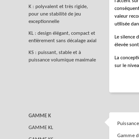
l’accent su
K : polyvalent et très rigide,
conséquent 
pour une stabilité de jeu
valeur rec
exceptionnelle
utilisée dan
KL : design élégant, compact et
Le silence 
entièrement sans décalage axial
élevée sont
KS : puissant, stable et à
La concepti
puissance volumique maximale
sur le nive
GAMME K
Puissance
GAMME KL
Gamme de