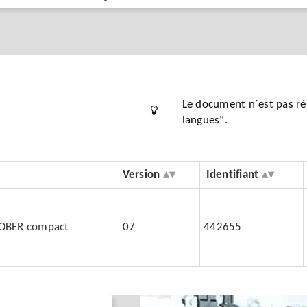
Le document n`est pas rép
langues".
Version
Identifiant
TOBER compact
07
442655