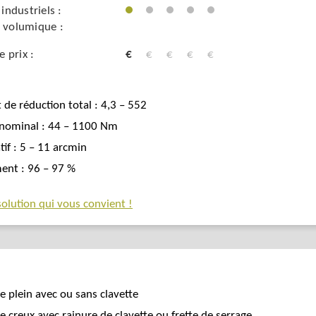
 industriels :
 volumique :
 prix :
€
€
€
€
€
 de réduction total : 4,3 – 552
nominal : 44 – 1100 Nm
tif : 5 – 11 arcmin
nt : 96 – 97 %
solution qui vous convient !
e plein avec ou sans clavette
e creux avec rainure de clavette ou frette de serrage