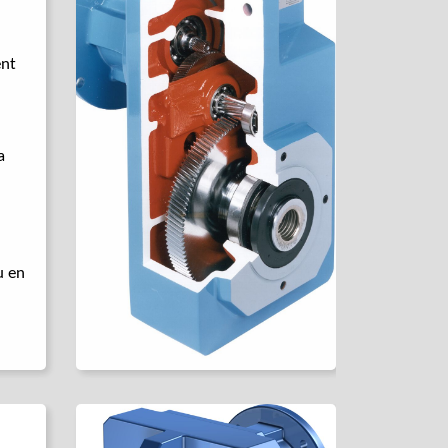
ent
a
u en