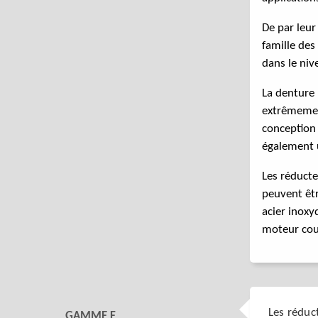
De par leur
famille des
dans le ni
La denture 
extrêmement
conception 
également u
Les réducte
peuvent êt
acier inox
moteur cou
Les réduc
GAMME F