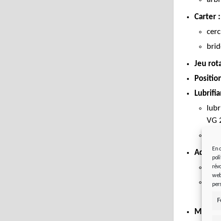
Carter :
cerc
brid
Jeu rota
Positio
Lubrifi
lubr
VG 
lubr
En 
Adaptat
pol
ada
rév
web
ada
per
(ac
F
Moteur