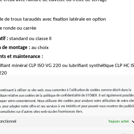
le de trous taraudés avec fixation latérale en option
e ronde ou carrée
tif :
standard ou classe II
n de montage :
au choix
ants et maintenance :
ifiant minéral CLP ISO VG 220 ou lubrifiant synthétique CLP HC I
220
ifié à vie et sans entretien
continuant à utiliser ce site web, vous consentez à l'utilisation de cookies comme décrit dans la
eur moteur :
itique relative aux cookies de la politique de confidentialité de STÖBER. Il est également possible
ptateur moteur rond (MR)
avec accouplement à dents courbées
oquer votre consentement. Nous utilisons des cookies pour analyser votre utilisation de notre sit
, pour adapter notre offre et nos services à vos intérêts et pour pouvoir vous montrer des publici
ptateur moteur carré (MQ)
avec accouplement enfichable
sonnalisées sur d'autres sites web via des fournisseurs tiers.
couplement à doigts)
onctionnel
Toujours activé
s recommandés :
peut être monté sur tous les moteurs standar