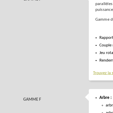
parallèles
puissance
Gamme de
Rapport
Couple 
Jeu rota
Rendeme
Trouvez la 
Arbre :
GAMME F
arbr
arbr