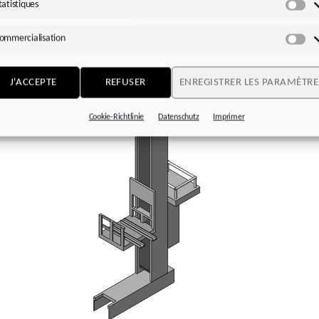
r inoxydable conformément à la norme CEI ou NEMA-C
tatistiques
Sta
ommercialisation
Co
J'ACCEPTE
REFUSER
ENREGISTRER LES PARAMÈTRE
Cookie-Richtlinie
Datenschutz
Imprimer