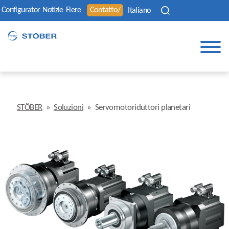
Configurator
Notizie
Fiere
Contatto/
Italiano
STÖBER
»
Soluzioni
»
Servomotoriduttori planetari