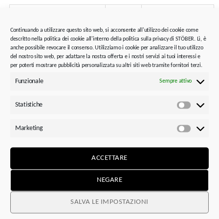
Titolo
ID
Dimensione/tipo
Continuando a utilizzare questo sito web, si acconsente all'utilizzo dei cookie come
Catalogo STOBER compatto
442655
8.45 MB
descritto nella politica dei cookie all'interno della politica sulla privacy di STÖBER. Lì, è
More than just a gearbox
443159
1011.72 KB
anche possibile revocare il consenso. Utilizziamo i cookie per analizzare il tuo utilizzo
del nostro sito web, per adattare la nostra offerta e i nostri servizi ai tuoi interessi e
per poterti mostrare pubblicità personalizzata su altri siti web tramite fornitori terzi.
Consulenza e assistenza
Funzionale
Sempre attivo
Tool e software
Assistenza, sostituzione e riparazione
Statistiche
Statistic
Marketing
Marketi
Consulenza tecnica
Approfittate della competenza dei nostri ingegneri
ACCETTARE
applicativi dei centri di vendita o contattate il nostro
supporto di primo livello.
NEGARE
SALVA LE IMPOSTAZIONI