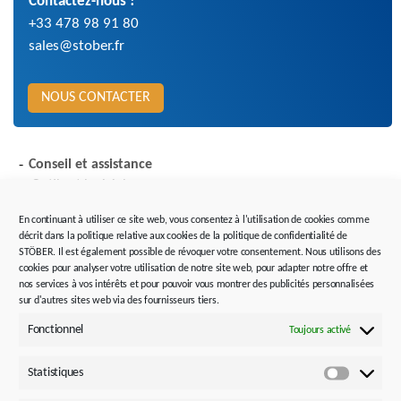
Contactez-nous !
+33 478 98 91 80
sales@stober.fr
NOUS CONTACTER
Conseil et assistance
Outils et logiciels
Maintenance, remplacement et réparation
En continuant à utiliser ce site web, vous consentez à l'utilisation de cookies comme
décrit dans la politique relative aux cookies de la politique de confidentialité de
STÖBER. Il est également possible de révoquer votre consentement. Nous utilisons des
Conseil en technologie
cookies pour analyser votre utilisation de notre site web, pour adapter notre offre et
nos services à vos intérêts et pour pouvoir vous montrer des publicités personnalisées
Profitez de l’expertise de nos ingénieurs d’application
sur d'autres sites web via des fournisseurs tiers.
dans les centres de vente ou contactez notre support
Fonctionnel
Toujours activé
de premier niveau.
Statistiques
Statistiq