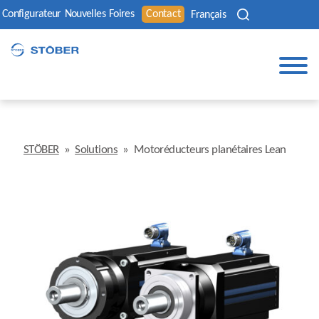
Configurateur
Nouvelles
Foires
Contact
Français
STÖBER
»
Solutions
»
Motoréducteurs planétaires Lean