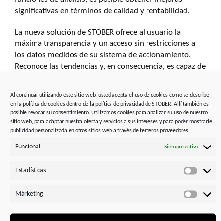
significativas en términos de calidad y rentabilidad.
La nueva solución de STOBER ofrece al usuario la
máxima transparencia y un acceso sin restricciones a
los datos medidos de su sistema de accionamiento.
Reconoce las tendencias y, en consecuencia, es capaz de
actuar de la manera más eficiente posible. La nueva
solución está completamente integrada en el sistema
Al continuar utilizando este sitio web, usted acepta el uso de cookies como se describe
STOBER y está disponible con todos los reguladores de
en la política de cookies dentro de la política de privacidad de STÖBER. Allí también es
accionamiento de 6.ª generación en combinación con
posible revocar su consentimiento. Utilizamos cookies para analizar su uso de nuestro
sitio web, para adaptar nuestra oferta y servicios a sus intereses y para poder mostrarle
todos los motorreductores.
publicidad personalizada en otros sitios web a través de terceros proveedores.
Funcional
Siempre activo
Estadísticas
Estadís
Márketing
Márket