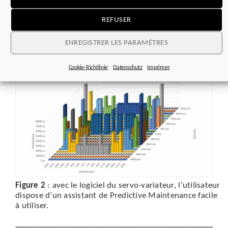
Figure 1
: la gamme STOBER : servo-variateurs,
REFUSER
motoréducteurs, câbles – l’utilisateur bénéficie d’une
Predictive Maintenance proposée par un seul et même
fournisseur.
ENREGISTRER LES PARAMÈTRES
Cookie-Richtlinie
Datenschutz
Imprimer
Figure 2
: avec le logiciel du servo-variateur, l’utilisateur
dispose d’un assistant de Predictive Maintenance facile
à utiliser.