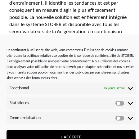
d’entraînement. Il identifie les tendances et est par
conséquent en mesure d’agir le plus efficacement
possible. La nouvelle solution est entièrement intégrée
dans le système STOBER et disponible avec tous les
servo-variateurs de la 6e génération en combinaison
avec tous les motoréducteurs.
En continuant à utiliser ce site web, vous consentez à l'utilisation de cookies comme
décrit dans la politique relative aux cookies de la politique de confidentialité de STÖBER.
Il est également possible de révoquer votre consentement. Nous utilisons des cookies
pour analyser votre utilisation de notre site web, pour adapter notre offre et nos services
à vos intérêts et pour pouvoir vous montrer des publicités personnalisées sur d'autres
sites web via des fournisseurs tiers.
Fonctionnel
Toujours activé
Statistiques
Statist
Commercialisation
Commer
J'ACCEPTE