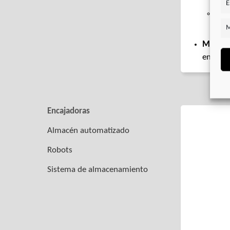
E
Ser
fren
M
Motores
en comb
Encajadoras
Almacén automatizado
Robots
Sistema de almacenamiento