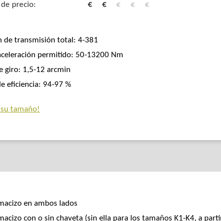
 de precio:
€
€
€
€
€
n de transmisión total: 4-381
aceleración permitido: 50-13200 Nm
e giro: 1,5-12 arcmin
e eficiencia: 94-97 %
 su tamaño!
 macizo en ambos lados
macizo con o sin chaveta (sin ella para los tamaños K1-K4, a parti