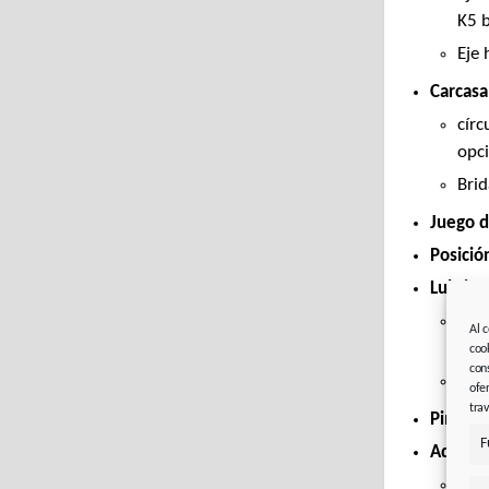
K5 
Eje 
Carcasa
círc
opci
Brid
Juego d
Posició
Lubrica
lubr
Al 
220
coo
con
Lub
ofe
tra
Pintura
F
Adapta
Eas