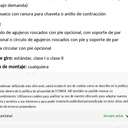
bajo demanda)
hueco con ranura para chaveta o anillo de contracción
:
ulo de agujeros roscados con pie opcional, con soporte de par
onal o círculo de agujeros roscados con pie y soporte de par
a circular con pie opcional
e giro:
estándar, clase I o clase II
n de montaje:
cualquiera
ntes y mantenimiento:
icante mineral CLP ISO VG 220 o lubricante sintético CLP HC ISO
continuar utilizando este sitio web, usted acepta el uso de cookies como se describe en la política
kies dentro de la política de privacidad de STÖBER. Allí también es posible revocar su
sentimiento. Utilizamos cookies para analizar su uso de nuestro sitio web, para adaptar nuestra
ricados de por vida y sin mantenimiento
rta y servicios a sus intereses y para poder mostrarle publicidad personalizada en otros sitios we
vés de terceros proveedores.
:
RAL 9005 negro intenso
uncional
Siempre activo
dor de motor:
yAdapt (ME)
con acoplamiento de compresión