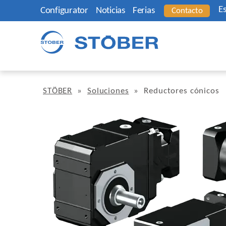
E
Configurator
Noticias
Ferias
Contacto
STÖBER
»
Soluciones
»
Reductores cónicos