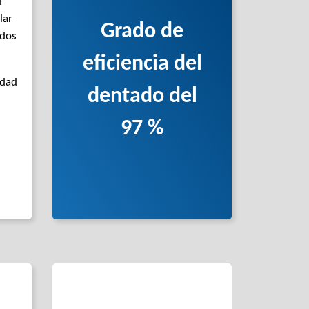
l
lar
Grado de
ados
eficiencia del
idad
dentado del
97 %