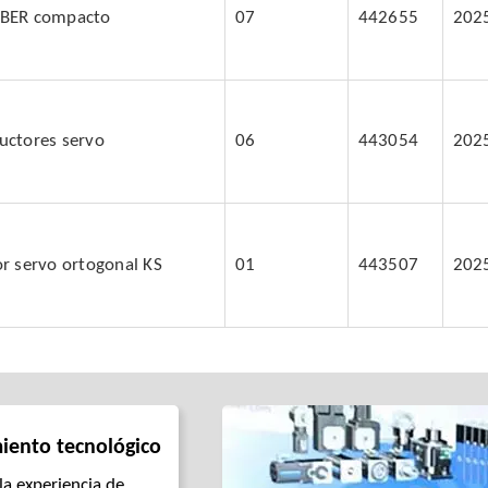
OBER compacto
07
442655
202
uctores servo
06
443054
202
or servo ortogonal KS
01
443507
202
iento tecnológico
a experiencia de