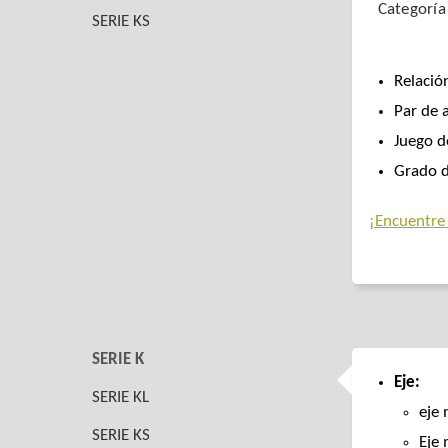
Categoría
SERIE KS
Relació
Par de 
Juego d
Grado d
¡Encuentre
SERIE K
Eje:
SERIE KL
eje
SERIE KS
Eje 