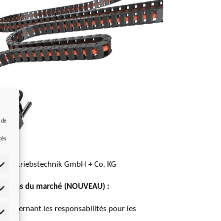
 de
e
tés
R Antriebstechnik GmbH + Co. KG
olutions du marché (NOUVEAU) :
tistiques
s concernant les responsabilités pour les
mmercialisation