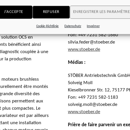
domaines RP & médias :
x systèmes très
te efficacité. STOBER a
J'ACCEPTE
REFUSER
ENREGISTRER LES PARAMÈTRE
STÖBER Antriebstechnik GmbH
is équipés de la même
Silvia Feder
Par ailleurs, le
Cookie-Richtlinie
Datenschutz
Imprimer
Kieselbronner Str. 12, 75177 
ialiste des entraînements
Fon: +49 7231 582-1660
a solution OCS en
silvia.feder@stoeber.de
nts bénéficient ainsi
www.stoeber.de
diagnostic couplée à une
ur la production
Médias :
STÖBER Antriebstechnik GmbH
s moteurs brushless
Solveig Moll
turellement être montés
Kieselbronner Str. 12, 75177 
grande diversité des
Fon: +49 7231 582-1183
aisons permettent aux
solveig.moll@stoeber.de
t plus compactes. Le
www.stoeber.de
riateur est par ailleurs
tant une installation
Prière de faire parvenir un exe