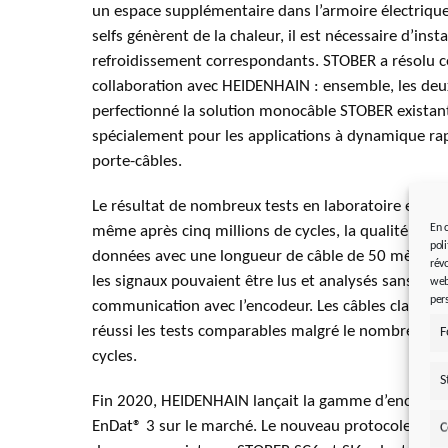
un espace supplémentaire dans l’armoire électrique
selfs génèrent de la chaleur, il est nécessaire d’ins
refroidissement correspondants. STOBER a résolu 
collaboration avec HEIDENHAIN : ensemble, les deu
perfectionné la solution monocâble STOBER existant
spécialement pour les applications à dynamique rap
porte-câbles.
Le résultat de nombreux tests en laboratoire en fo
En 
même après cinq millions de cycles, la qualité de l
pol
données avec une longueur de câble de 50 mètres é
rév
les signaux pouvaient être lus et analysés sans la 
web
per
communication avec l’encodeur. Les câbles classique
réussi les tests comparables malgré le nombre nett
F
cycles.
S
Fin 2020, HEIDENHAIN lançait la gamme d’encodeu
EnDat® 3 sur le marché. Le nouveau protocole prend
C