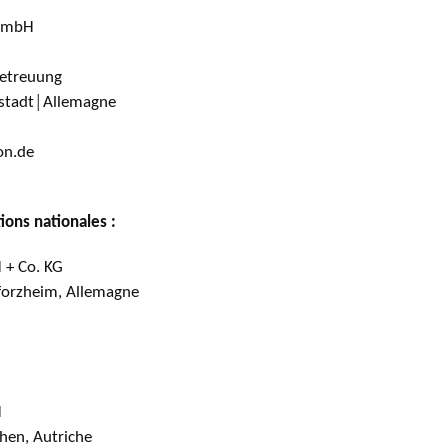
 GmbH
etreuung
rstadt│Allemagne
on.de
ions nationales :
 + Co. KG
Pforzheim, Allemagne
H
hen, Autriche