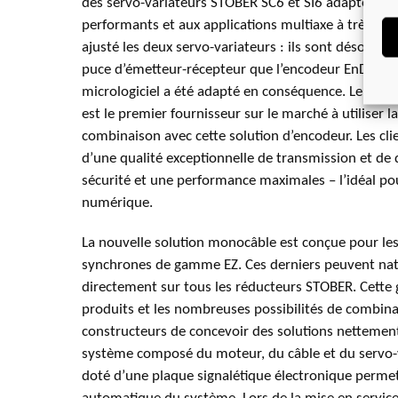
des servo-variateurs STOBER SC6 et SI6 adaptés au
performants et aux applications multiaxe à très hau
ajusté les deux servo-variateurs : ils sont désorma
puce d’émetteur-récepteur que l’encodeur EnDat® 3. 
micrologiciel a été adapté en conséquence. Le spéc
est le premier fournisseur sur le marché à utiliser l
combinaison avec cette solution d’encodeur. Les clie
d’une qualité exceptionnelle de transmission et de 
sécurité et une performance maximales – l’idéal po
numérique.
La nouvelle solution monocâble est conçue pour le
synchrones de gamme EZ. Ces derniers peuvent na
directement sur tous les réducteurs STOBER. Cette 
produits et les nombreuses possibilités de combin
constructeurs de concevoir des solutions nettemen
système composé du moteur, du câble et du servo-va
doté d’une plaque signalétique électronique permet