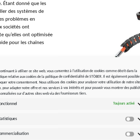
. Étant donné que les
taller des systèmes de
ces problèmes en
x sociétés ont
e qu’elles ont optimisée
ide pour les chaînes
nctionnement continu :
continuant à utiliser ce site web, vous consentez à l'utilisation de cookies comme décrit dans la
a transmission des
itique relative aux cookies de la politique de confidentialité de STÖBER. Il est également possible
tait si bonne que tous
oquer votre consentement. Nous utilisons des cookies pour analyser votre utilisation de notre sit
moindre erreur dans la
, pour adapter notre offre et nos services à vos intérêts et pour pouvoir vous montrer des publici
sonnalisées sur d'autres sites web via des fournisseurs tiers.
s, quant à eux, n’ont pas
ement inférieur de
onctionnel
Crédit photographique :
STÖBE
Toujours activé
Contact presse, rédaction/év
tatistiques
Sta
rs EQI1131 E30-R2
Veuillez noter les modification
 en charge la structure
ommercialisation
Co