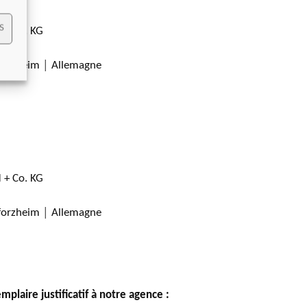
S
 + Co. KG
Pforzheim │ Allemagne
 + Co. KG
Pforzheim │ Allemagne
mplaire justificatif à notre agence :