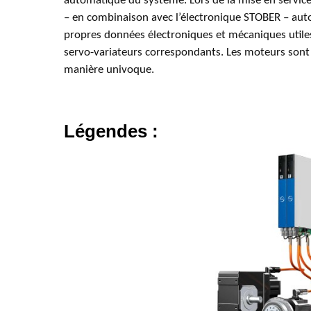
automatique du système. Lors de la mise en servic
– en combinaison avec l’électronique STOBER – au
propres données électroniques et mécaniques utile
servo-variateurs correspondants. Les moteurs sont a
manière univoque.
Légendes :