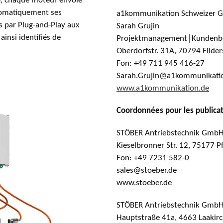
e, chaque moteur envoie
tomatiquement ses
a1kommunikation Schweizer
s par Plug-and-Play aux
Sarah Grujin
insi identifiés de
Projektmanagement│Kundenb
Oberdorfstr. 31A, 70794 Filde
Fon: +49 711 945 416-27
Sarah.Grujin@a1kommunikati
www.a1kommunikation.de
Coordonnées pour les publicat
STÖBER Antriebstechnik GmbH
Kieselbronner Str. 12, 75177 
Fon: +49 7231 582-0
sales@stoeber.de
www.stoeber.de
STÖBER Antriebstechnik Gmb
Hauptstraße 41a, 4663 Laakirc