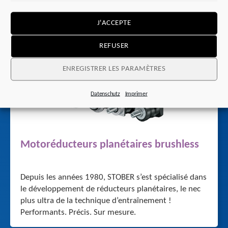
Ceci pourrait également vous
J'ACCEPTE
intéresser
REFUSER
ENREGISTRER LES PARAMÈTRES
Datenschutz
Imprimer
Motoréducteurs planétaires brushless
Depuis les années 1980, STOBER s’est spécialisé dans
le développement de réducteurs planétaires, le nec
plus ultra de la technique d’entraînement !
Performants. Précis. Sur mesure.