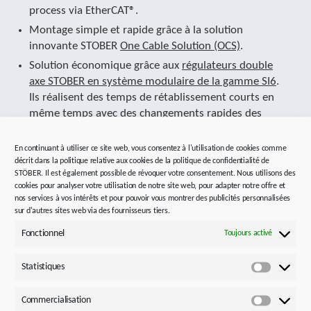
process via EtherCAT®.
Montage simple et rapide grâce à la solution
innovante STOBER
One Cable Solution (OCS)
.
Solution économique grâce aux
régulateurs double
axe STOBER en système modulaire de la gamme SI6
.
Ils réalisent des temps de rétablissement courts en
même temps avec des changements rapides des
valeurs de consigne et des variations brusques de
charge.
En continuant à utiliser ce site web, vous consentez à l'utilisation de cookies comme
décrit dans la politique relative aux cookies de la politique de confidentialité de
Sécurité de la machine conformément à la norme.
La
STÖBER. Il est également possible de révoquer votre consentement. Nous utilisons des
fonction de sécurité
STO (Safe Torque Off) est
cookies pour analyser votre utilisation de notre site web, pour adapter notre offre et
certifiée conformément à la norme EN 13849-1 au
nos services à vos intérêts et pour pouvoir vous montrer des publicités personnalisées
sur d'autres sites web via des fournisseurs tiers.
niveau de performance le plus élevé e (cat. 4).
Les techniciens de maintenance peuvent préparer
Fonctionnel
Toujours activé
confortablement et rapidement des diagnostics à
distance via Internet.
Statistiques
Statistiq
Commercialisation
Commerci