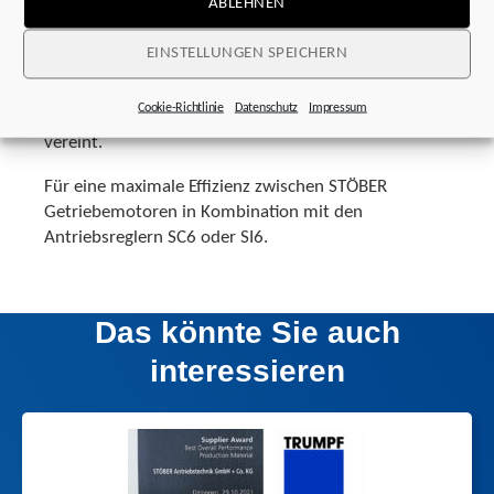
ABLEHNEN
Setzen Sie auf ein perfekt aufeinander abgestimmtes
System – mit der STÖBER Ein-Kabel-Lösung erhalten
EINSTELLUNGEN SPEICHERN
Sie ein einzigartig designtes Hybridkabel, das
Energieversorgung und Datenübermittlung
Cookie-Richtlinie
Datenschutz
Impressum
platzsparend und kostengünstig unter einem Mantel
vereint.
Für eine maximale Effizienz zwischen STÖBER
Getriebemotoren in Kombination mit den
Antriebsreglern SC6 oder SI6.
Das könnte Sie auch
interessieren