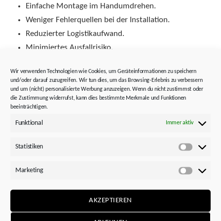
Einfache Montage im Handumdrehen.
Weniger Fehlerquellen bei der Installation.
Reduzierter Logistikaufwand.
Minimiertes Ausfallrisiko.
Mehr Platz im Schaltschrank.
Wir verwenden Technologien wie Cookies, um Geräteinformationen zu speichern
Signifikant reduzierte Material- und
und/oder darauf zuzugreifen. Wir tun dies, um das Browsing-Erlebnis zu verbessern
Installationskosten.
und um (nicht) personalisierte Werbung anzuzeigen. Wenn du nicht zustimmst oder
die Zustimmung widerrufst, kann dies bestimmte Merkmale und Funktionen
beeinträchtigen.
Sie verkürzen die Montagezeiten, wirtschaften mit
Funktional
Immer aktiv
Material und Platz, designen kompakter und sparen
damit bares Geld.
Statistiken
Statistik
Marketing
Marketi
Höchstleistung im STÖBER
System
.
AKZEPTIEREN