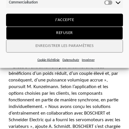
deux étages qu’à un étage. La nouvelle gamme possède
Commercialisation
Commerci
une technique de roulement robuste et une technologie
d’engrenage de haute qualité. Cela lui confère une
J'ACCEPTE
résistance et une stabilité extrêmes. Par rapport à la
version à deux étages, la version à un étage avec les
REFUSER
rapports de réduction 2 ou 4 permet une vitesse de
rotation beaucoup plus élevée à la sortie. Une plage de
ENREGISTRER LES PARAMÈTRES
transmission pouvant atteindre 400 est possible avec le
modèle à trois étages.
Cookie-Richtlinie
Datenschutz
Imprimer
« Grâce à l’entraînement peu encombrant, nous
bénéficions d’un poids réduit, d’un couple élevé et, par
conséquent, d’une puissance volumique accrue »,
poursuit M. Kunzelmann. Selon l’application et les
options choisies par les clients, les composants
fonctionnent en partie de manière synchrone, en partie
individuellement. « Nous avons conçu les solutions
d’entraînement en collaboration avec BOSCHERT et
Schneider Electric qui a fourni les servomoteurs avec les
variateurs », ajoute A. Schmidt. BOSCHERT s’est chargée