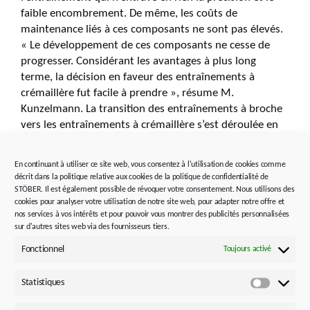
faible encombrement. De même, les coûts de
maintenance liés à ces composants ne sont pas élevés.
« Le développement de ces composants ne cesse de
progresser. Considérant les avantages à plus long
terme, la décision en faveur des entraînements à
crémaillère fut facile à prendre », résume M.
Kunzelmann. La transition des entraînements à broche
vers les entraînements à crémaillère s’est déroulée en
douceur.
En continuant à utiliser ce site web, vous consentez à l'utilisation de cookies comme
décrit dans la politique relative aux cookies de la politique de confidentialité de
STÖBER. Il est également possible de révoquer votre consentement. Nous utilisons des
Puissance volumique accrue
cookies pour analyser votre utilisation de notre site web, pour adapter notre offre et
nos services à vos intérêts et pour pouvoir vous montrer des publicités personnalisées
sur d'autres sites web via des fournisseurs tiers.
STOBER a également fourni des réducteurs planétaires à
Fonctionnel
couple conique ainsi que des servoréducteurs à couple
Toujours activé
conique pour le dispositif de taraudage. Désormais, le
spécialiste des entraînements propose son
Statistiques
Statistiq
servoréducteur à couple conique aussi bien en version à