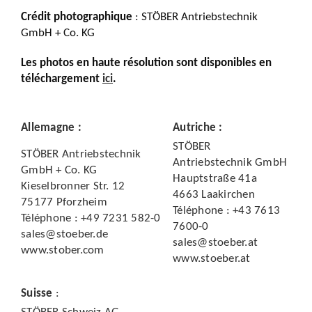
Crédit photographique
: STÖBER Antriebstechnik
GmbH + Co. KG
Les photos en haute résolution sont disponibles en
téléchargement
ici
.
Allemagne
:
Autriche
:
STÖBER
STÖBER Antriebstechnik
Antriebstechnik GmbH
GmbH + Co. KG
Hauptstraße 41a
Kieselbronner Str. 12
4663 Laakirchen
75177 Pforzheim
Téléphone : +43 7613
Téléphone : +49 7231 582-0
7600-0
sales@stoeber.de
sales@stoeber.at
www.stober.com
www.stoeber.at
Suisse
: