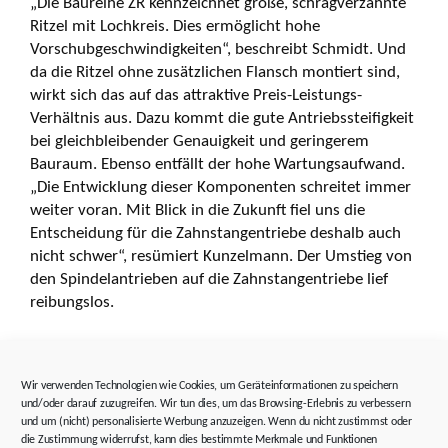
„Die Baureihe ZR kennzeichnet große, schrägverzahnte
Ritzel mit Lochkreis. Dies ermöglicht hohe
Vorschubgeschwindigkeiten“, beschreibt Schmidt. Und
da die Ritzel ohne zusätzlichen Flansch montiert sind,
wirkt sich das auf das attraktive Preis-Leistungs-
Verhältnis aus. Dazu kommt die gute Antriebssteifigkeit
bei gleichbleibender Genauigkeit und geringerem
Bauraum. Ebenso entfällt der hohe Wartungsaufwand.
„Die Entwicklung dieser Komponenten schreitet immer
weiter voran. Mit Blick in die Zukunft fiel uns die
Entscheidung für die Zahnstangentriebe deshalb auch
nicht schwer“, resümiert Kunzelmann. Der Umstieg von
den Spindelantrieben auf die Zahnstangentriebe lief
reibungslos.
Noch mehr Leistungsdichte
Wir verwenden Technologien wie Cookies, um Geräteinformationen zu speichern
und/oder darauf zuzugreifen. Wir tun dies, um das Browsing-Erlebnis zu verbessern
und um (nicht) personalisierte Werbung anzuzeigen. Wenn du nicht zustimmst oder
STÖBER lieferte zudem Planetenwinkel- sowie
die Zustimmung widerrufst, kann dies bestimmte Merkmale und Funktionen