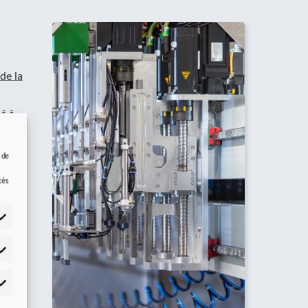
de la
é à
 la
 de
e
tés
che.
e
. Le
tistiques
rès
mmercialisation