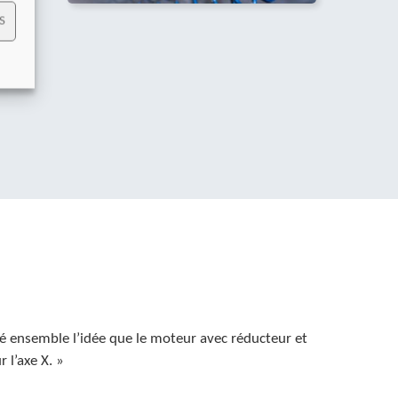
S
rque
ait
pé ensemble l’idée que le moteur avec réducteur et
 l’axe X. »