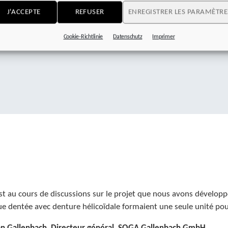
plan, même avec des mouvements complexes. La juxtaposition de
J'ACCEPTE
REFUSER
ENREGISTRER LES PARAMÈTRE
le nombre d’axes à piloter. Les
fonctions de sécurité
STO (Safe To
à EN 13849-1 (PL e, cat. 4) sont intégrées. La communication se f
Cookie-Richtlinie
Datenschutz
Imprimer
st au cours de discussions sur le projet que nous avons dévelop
ue dentée avec denture hélicoïdale formaient une seule unité pour