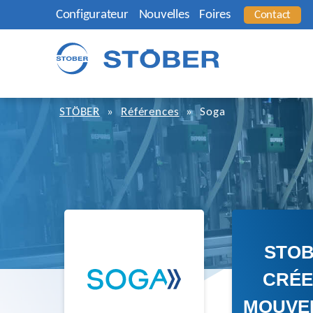
Configurateur
Nouvelles
Foires
Contact
STÖBER
»
Références
»
Soga
STO
CRÉE
MOUVE