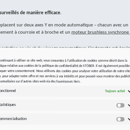
surveillés de manière efficace
.
se déplacent sur deux axes Y en mode automatique – chacun avec un
ement à courroie et à broche et un
moteur brushless synchrone 
mentation en vis et du vissage pneumatique. L’automate est équip
ent indépendamment les unes des autres sur une crémaillère dans
continuant à utiliser ce site web, vous consentez à l'utilisation de cookies comme décrit dans la
aillère de la gamme ZVPE
en combinaison avec des moteurs EZ
itique relative aux cookies de la politique de confidentialité de STÖBER. Il est également possible
oquer votre consentement. Nous utilisons des cookies pour analyser votre utilisation de notre sit
, pour adapter notre offre et nos services à vos intérêts et pour pouvoir vous montrer des publici
e perçage, supportés par des moteurs EZ avec entraînement à bro
sonnalisées sur d'autres sites web via des fournisseurs tiers.
ntrent en collision, les ingénieurs de STOBER ont mis en œuvre un
onctionnel
Toujours activé
ur aussi compact que possible et présentant un faible poids mort
tatistiques
Sta
en mouvement des cinq axes et d’atteindre un positionnement t
uvent être placés très étroitement.
ommercialisation
Co
eurs double axe de la gamme SI6
. Cette solution hautement