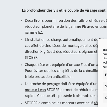
La profondeur des vis et le couple de vissage sont 
Deux tiroirs pour l’insertion des rails profilés 
réducteur planétaire de la gamme PE
avec entraîn
gamme EZ
.
L’installation se charge automatiquement de l’ali
cet effet de cinq têtes de montage qui se déplac
En 
direction X grâce à des
réducteurs pignon et crém
pol
STOBER.
rév
web
Chaque tête est équipée d’un axe Z et d’un axe d
per
Pour éviter que les cinq têtes de la crémaillère e
F
triple protection anticollision.
La broche de perçage doit être équipée d’un mote
S
moteur Lean
STOBER permet de réduire la masse 
rapide. Chaque tête possède trois moteurs, qui pe
C
STOBER a combiné les moteurs avec neuf
régulat