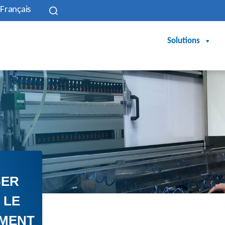
Français
Solutions
BER
 LE
MENT